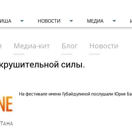
ФИША
НОВОСТИ
МЕДИА
и
Медиа-кит
Блог
Новости
крушительной силы.
На фестивале имени Губайдулиной послушали Юрия Ба