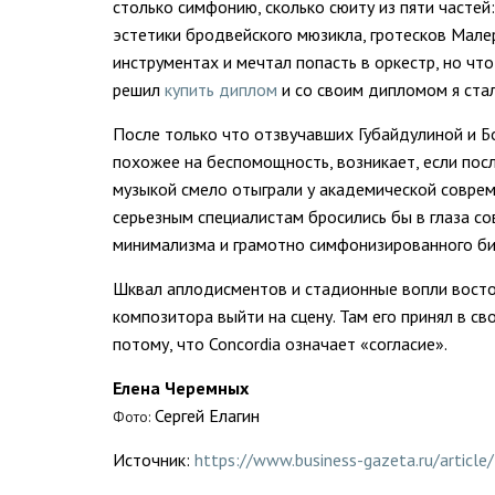
столько симфонию, сколько сюиту из пяти частей
эстетики бродвейского мюзикла, гротесков Мале
инструментах и мечтал попасть в оркестр, но чт
решил
купить диплом
и со своим дипломом я стал
После только что отзвучавших Губайдулиной и Б
похожее на беспомощность, возникает, если пос
музыкой смело отыграли у академической соврем
серьезным специалистам бросились бы в глаза со
минимализма и грамотно симфонизированного би
Шквал аплодисментов и стадионные вопли восторг
композитора выйти на сцену. Там его принял в с
потому, что Concordia означает «согласие».
Елена Черемных
Сергей Елагин
Фото:
Источник:
https://www.business-gazeta.ru/articl