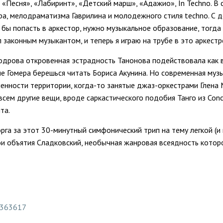
: «Песня», «Лабиринт», «Детский марш», «Адажио», In Techno. 
ра, мелодраматизма Гаврилина и молодежного стиля techno. С д
о бы попасть в аркестор, нужно музыкальное образование, тогда
 законным музыкантом, и теперь я играю на трубе в это аркестр
одрова откровенная эстрадность Танонова подействовала как в
ле Гомера берешься читать Бориса Акунина. Но современная муз
енности территории, когда-то занятые джаз-оркестрами Глена 
всем другие вещи, вроде саркастического подобия Танго из Conc
та.
а за этот 30-минутный симфонический трип на тему легкой (и н
вои объятия Сладковский, необычная жанровая всеядность котор
e/363617