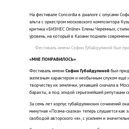
На фестивале Concordia в диалоге с опусами Со
альта с оркестром московского композитора Ку
критика «БИЗНЕС Online» Елены Черемных, стил
уровень, на который в Казани подняли современн
Фестиваль имени Софии Губайдулиной был пр
«МНЕ ПОНРАВИЛОСЬ»
Фестиваль имени
Софии Губайдулиной
был при
железным характером и необычным слухом еще не 
творчеству их землячки, уехавшей сначала в Мос
барахты, а под эгидой серьезнейшей репутации с
За семь лет корпус губайдулинских сочинений ок
минутная «Поэма-сказка» теперь слушается как
свободой авторского «я», с усилием и значитель