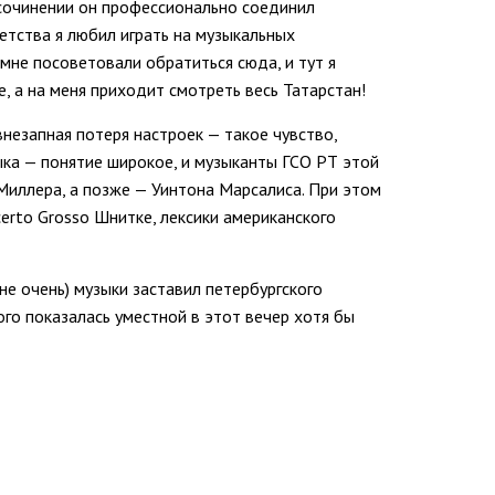
В сочинении он профессионально соединил
етства я любил играть на музыкальных
 мне посоветовали обратиться сюда, и тут я
е, а на меня приходит смотреть весь Татарстан!
незапная потеря настроек — такое чувство,
ыка — понятие широкое, и музыканты ГСО РТ этой
Миллера, а позже — Уинтона Марсалиса. При этом
erto Grosso Шнитке, лексики американского
е очень) музыки заставил петербургского
ого показалась уместной в этот вечер хотя бы