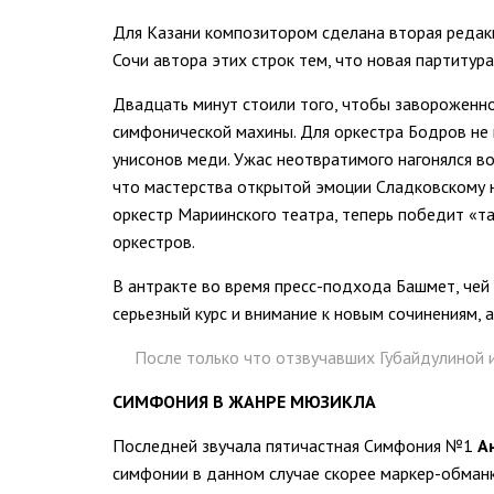
Для Казани композитором сделана вторая редакц
Сочи автора этих строк тем, что новая партитура
Двадцать минут стоили того, чтобы завороженно
симфонической махины. Для оркестра Бодров не 
унисонов меди. Ужас неотвратимого нагонялся во
что мастерства открытой эмоции Сладковскому н
оркестр Мариинского театра, теперь победит «т
оркестров.
В антракте во время пресс-подхода Башмет, чей 
серьезный курс и внимание к новым сочинениям, а
После только что отзвучавших Губайдулиной 
СИМФОНИЯ В ЖАНРЕ МЮЗИКЛА
Последней звучала пятичастная Симфония №1
А
симфонии в данном случае скорее маркер-обманк