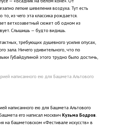
пусе — «Всадник на белом коне». От
езапно легкие шевеления воздуха. Тут есть
о то, из чего эта классика рождается.
ает ветхозаветный сюжет об одном из
твует. Слышишь — будто видишь.
тактных, требующих душевного усилия опусах,
го зала. Ничего удивительного, что по
зыки Губайдулиной этого трудно было достичь,
рией написанного ею для Башмета Альтового
ией написанного ею для Башмета Альтового
о Башмета его написал москвич
Кузьма Бодров
.
ия на башметовском «Фестивале искусств» в