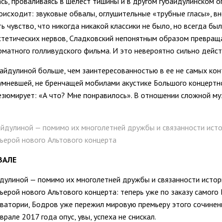
сь, проваливаясь в шелест тишины и в другом губайдулинском о
оисходит: звуковые обвалы, оглушительные «трубные гласы», вн
ь чувство, что никогда никакой классики не было, но всегда был
стетических нервов, Сладковский непонятным образом превращ
матного голливудского фильма. И это невероятно сильно дейс
айдулиной больше, чем заинтересованностью в ее не самых кон
оумневшей, не бренчащей мобилами акустике Большого концертно
резюмирует: «А что? Мне понравилось». В отношении сложной му
йдулиной — помимо их многолетней дружбы и связанности исто
мьерой нового Альтового концерта
ВАЛЕ
дулиной — помимо их многолетней дружбы и связанности истор
мьерой нового Альтового концерта: теперь уже по заказу самог
ватории, Бодров уже пережил мировую премьеру этого сочинен
рале 2017 года опус, увы, успеха не снискал.