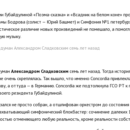
фии Губайдулиной «Поэма-сказка» и «Всадник на белом коне» пр
зьмы Бодрова (солист — Юрий Башмет) и Симфония №1 петербурж
истическое различие новых произведений не помешало, а помог
ую музыку.
идуман Александром Сладковским семь лет назад
думан
Александром Сладковским
семь лет назад. Тогда истори
очень скреплялась. Так вышло, что именно Concordia привлекла
кву, а оттуда — в Германию. Concordia же подтолкнула ГСО РТ к
воего резидента Губайдулиной.
азался не просто собран, а отшлифован оркестром до состояния
 захватывающий симфонический блокбастер: сочинение далеких 
ностью отменяющего любую реальность, кроме реальности собст