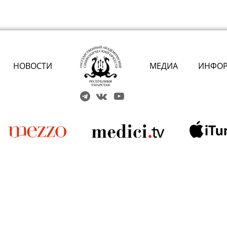
НОВОСТИ
МЕДИА
ИНФО
Решаем вме
 карты» или приобретением
 учреждений культуры?