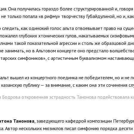
ия. Она получилась гораздо более структурированной и, говоря
 не только попала «в рифму» творчеству Губайдулиной, но и, как
 следить, как одинокий голос альта отвоевывает право на суще
пожалел глубоких хтонических гулов, накатываемых сизифовыми
лнами такой показательной агрессии и столь же образцовой дис
е занимать, но в Альтовом концерте оно предстало волшебством
атарских симфоников», с артистичным буквализмом настаивающи
альт вышел из концертного поединка не победителем, но и не 
 казанскую публику — за внимание, с каким она эти сочинения с
и Бодрова откровенная эстрадность Танонова подействовала ка
нтона Танонова
, заведующего кафедрой композиции Петербур
а. Автор нескольких мюзиклов писал симфонию порядка десяти л