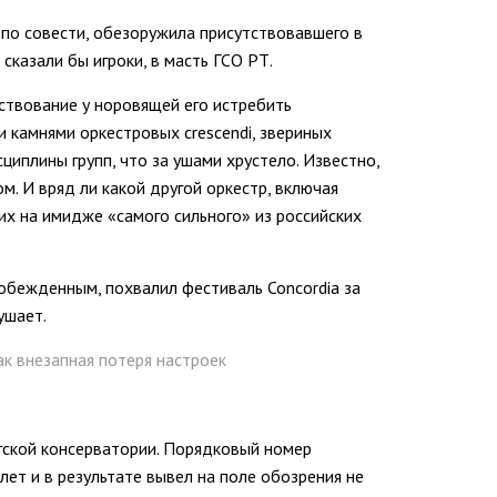
 по совести, обезоружила присутствовавшего в
 сказали бы игроки, в масть ГСО РТ.
ствование у норовящей его истребить
 камнями оркестровых crescendi, звериных
циплины групп, что за ушами хрустело. Известно,
. И вряд ли какой другой оркестр, включая
х на имидже «самого сильного» из российских
побежденным, похвалил фестиваль Concordia за
лушает.
к внезапная потеря настроек
гской консерватории. Порядковый номер
ет и в результате вывел на поле обозрения не