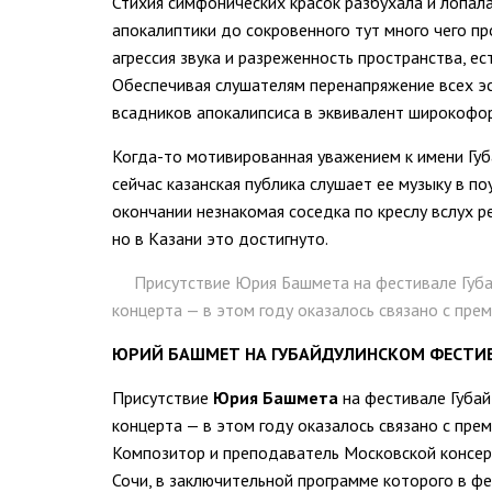
Стихия симфонических красок разбухала и лопала
апокалиптики до сокровенного тут много чего пр
агрессия звука и разреженность пространства, ест
Обеспечивая слушателям перенапряжение всех э
всадников апокалипсиса в эквивалент широкофор
Когда-то мотивированная уважением к имени Губ
сейчас казанская публика слушает ее музыку в п
окончании незнакомая соседка по креслу вслух 
но в Казани это достигнуто.
Присутствие Юрия Башмета на фестивале Губа
концерта — в этом году оказалось связано с пре
ЮРИЙ БАШМЕТ НА ГУБАЙДУЛИНСКОМ ФЕСТИ
Присутствие
Юрия Башмета
на фестивале Губай
концерта — в этом году оказалось связано с пре
Композитор и преподаватель Московской консер
Сочи, в заключительной программе которого в фев