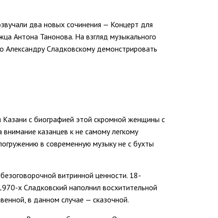
озвучали два новых сочинения — Концерт для
ца Антона Танонова. На взгляд музыкального
ло Александру Сладковскому демонстрировать
я Казани с биографией этой скромной женщины с
 внимание казанцев к не самому легкому
 погружению в современную музыку не с бухты
 безоговорочной витринной ценности. 18-
1970-х Сладковский наполнил восхитительной
венной, в данном случае — сказочной.