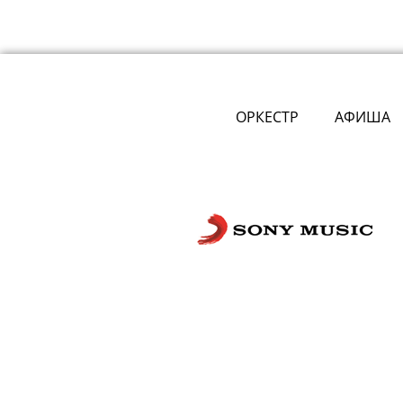
ОРКЕСТР
АФИША
Сложности с получением «Пушкинской
билетов? Знаете, как улучшить работу
Напишите — решим!