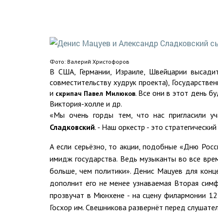
Фото: Валерий Христофоров
В США, Германии, Израиле, Швейцарии высадит
совместительству худрук проекта), Государствен
и
. Все они в этот день 
скрипач Павел Милюков
Виктория-холле и др.
«Мы очень горды тем, что нас пригласили уч
Сладковский
. - Наш оркестр - это стратегически
А если серьёзно, то акции, подобные «Дню Росс
имидж государства. Ведь музыканты во все вре
больше, чем политики». Денис Мацуев для конц
дополнит его не менее узнаваемая Вторая сим
прозвучат в Мюнхене - на сцену филармонии 1
Госхор им. Свешникова развернёт перед слушател