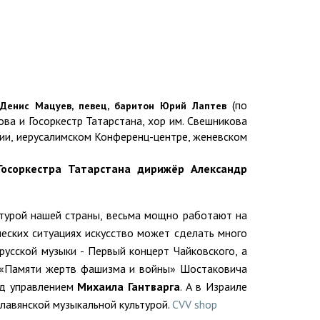
(по
 Денис Мацуев, певец, баритон Юрий Лаптев
ва и Гос­оркестр Татарстана, хор им. Свешникова
нии, иерусалимском Конференц-центре, женевском
Госоркестра Татарстана дирижёр Александр
льтурой нашей страны, весьма мощно работают на
еских ситуациях искусство может сделать много
усской музыки - Первый концерт Чайковского, а
я «Памяти жертв фашизма и войны» Шостаковича
од управлением
Михаила Гантварга
. А в Израиле
славянской музыкальной культурой.
CVV shop