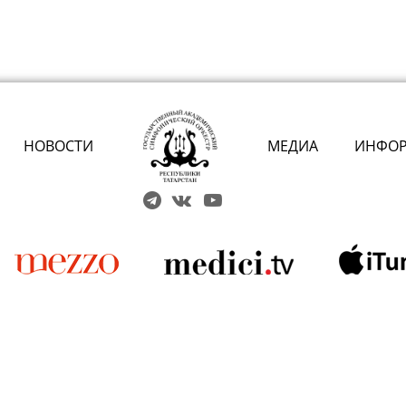
НОВОСТИ
МЕДИА
ИНФО
Решаем вме
 карты» или приобретением
 учреждений культуры?