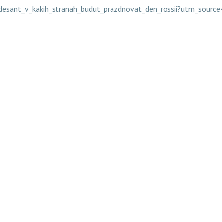
nyy_desant_v_kakih_stranah_budut_prazdnovat_den_rossii?utm_so