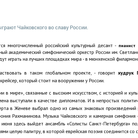
ся многочисленный российский культурный десант -
пианист
ный академический симфонический оркестр России им. Светлано
будут играть на лучших площадках мира - в мюнхенской филармо
аствовать в таком глобальном проекте, - говорит
худрук 
й крейсер, который стоит на вооружении у России.
ии в мире», связанные с высоким искусством, с историей и ку
мена выступали в качестве дипломатов. И в непростых политич
ерта в Женеве выбрал одно из самых знаковых произведений р
фония Рахманинова. Музыка Чайковского и камерная симфони
2 июня здесь выйдет ансамбль «Солисты Санкт-Петербурга» п
ями целую палитру, в которой еврейская поэзия соединится со 