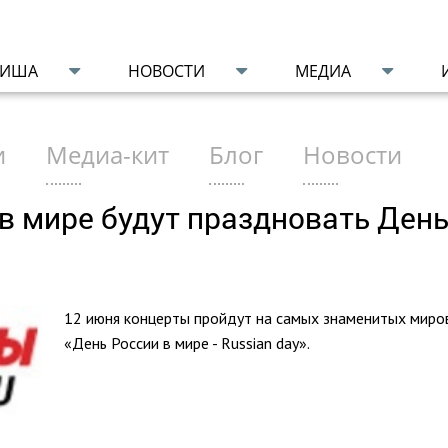
ФИША
НОВОСТИ
МЕДИА
и
Медиа-кит
Блог
Новости
 в мире будут праздновать Ден
12 июня концерты пройдут на самых знаменитых миро
«День России в мире - Russian day».