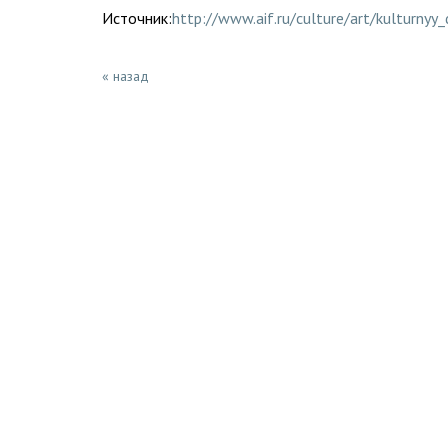
Источник:
http://www.aif.ru/culture/art/kultur
« назад