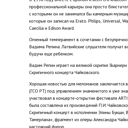
профессиональной карьеры она просто блистател
с которыми он не занимался бы камерным музици
которые он записал на Erato. Philips, Universal, W
Caecilia и Edison Award.
Огненный темперамент в сочетании с безупречно
Вадима Репина. Латвийские слушатели получат в
будучи еще ребенком.
Вадим Репин играет на великой скрипке Гварнер
Скрипичного концерта Чайковского.
Хорошая новостью для меломанов заключается в
(ГСО РТ) под управлением знаменитого и уже зн
участвовал в концерте-открытии фестиваля ARTI
была составлена из произведений П.И. Чайковск
Скрипичный концерт в исполнении Элины Букши, 
Тамерлана», фрагмент из оперы Александра Чайко
настоящий фурор.