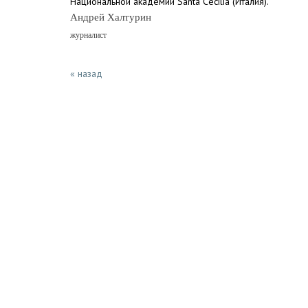
Национальной академии Santa Cecilia (Италия).
Андрей Халтурин
журналист
« назад