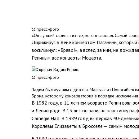
© пресс-фото
«Он лучший скрипач из тех, кого я слышал. Самый сов
Дирижируя в Вене концертом Паганини, который 
воскликнул: «Браво!», а вслед за ним, не дожид
Репиным все концерты Моцарта.
© пресс-фото
Вадим был лучшим с детства. Мальчик из Новосибирска 
Брона, которому консерватория в порядке исключения
В 1982 году, в 11 летнем возрасте Репин взял з
и Ленинграде. В 13 лет он записал пластинку на 
Carnegie Hall. В 1989 году, выдержав 40-днев
Королевы Елизаветы в Брюсселе — самым молоды
В 1990 году вместе с Броном и всем его классом