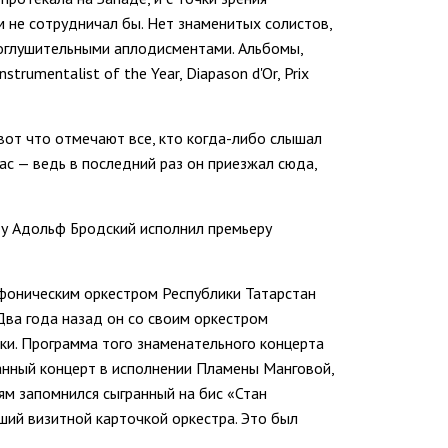
 не сотрудничал бы. Нет знаменитых солистов,
 оглушительными аплодисментами. Альбомы,
trumentalist of the Year, Diapason d'Or, Prix
вот что отмечают все, кто когда-либо слышал
с — ведь в последний раз он приезжал сюда,
ду Адольф Бродский исполнил премьеру
фоническим оркестром Республики Татарстан
Два года назад он со своим оркестром
ки. Программа того знаменательного концерта
ианный концерт в исполнении Пламены Манговой,
ям запомнился сыгранный на бис «Стан
ший визитной карточкой оркестра. Это был