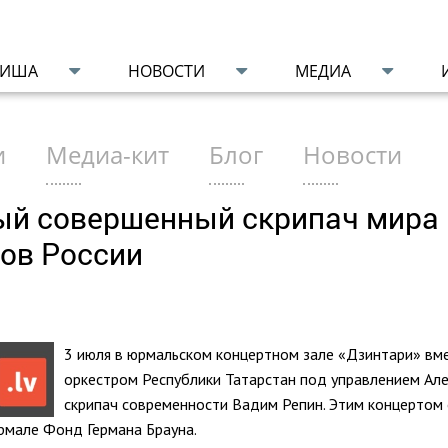
ФИША
НОВОСТИ
МЕДИА
и
Медиа-кит
Блог
Новости
ый совершенный скрипач мира 
ов России
3 июля в юрмальском концертном зале «Дзинтари» вм
оркестром Республики Татарстан под управлением Ал
скрипач современности Вадим Репин. Этим концертом
рмале Фонд Германа Брауна.