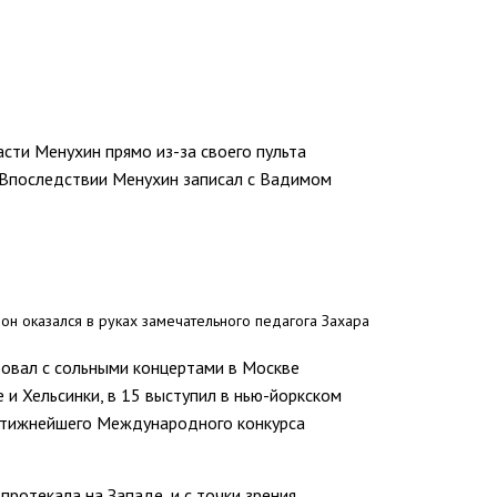
сти Менухин прямо из-за своего пульта
. Впоследствии Менухин записал с Вадимом
 он оказался в руках замечательного педагога Захара
ировал с сольными концертами в Москве
 и Хельсинки, в 15 выступил в нью-йоркском
естижнейшего Международного конкурса
протекала на Западе, и с точки зрения