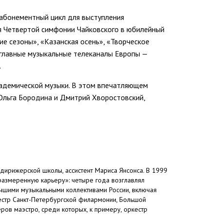
 абонементный цикл для выступления
ия Четвертой симфонии Чайковского в юбилейный
е сезоны», «Казанская осень», «Творческое
т главные музыкальные телеканалы Европы —
.
кадемической музыки. В этом впечатляющем
 Ольга Бородина и Дмитрий Хворостовский,
ирижерской школы, ассистент Мариса Янсонса. В 1999
 размеренную карьеру»: четыре года возглавлял
учшими музыкальными коллективами России, включая
естр Санкт-Петербургской филармонии, Большой
ов маэстро, среди которых, к примеру, оркестр