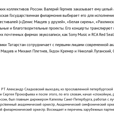
ких коллективов России. Валерий Гергиев заказывает ему целый
вская Государственная филармония выбирает его для исполнен
тивалей («Денис Мацуев у друзей», «Белая сирень», «Рахлински
ельные и благотворительные проекты. Его концерты транслирую
их почтенных фирмах звукозаписи, как Sony Music и RCA Red Seal
лики Татарстан сотрудничает с первыми лицами современной а
с Мацуев и Михаил Плетнев, Гидон Кремер и Николай Луганский,
РТ Александр Сладковский выходец из прославленной петербургской д
 Сергея Прокофьева и после этого, по его словам, начал «спокойную,
ссии, был главным дирижером Капеллы Санкт-Петербурга, работал с л
арственный академический оркестр, Академический симфонический орк
й филармонический оркестр. Восхищает и перечень зарубежных партнер