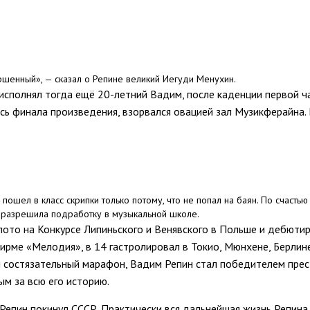
ершенный», — сказал о Репине великий Иегуди Менухин.
исполнял тогда ещё 20-летний Вадим, после каденции первой ча
аясь финала произведения, взорвался овацией зал Музикферайна
пошел в класс скрипки только потому, что не попал на баян. По счастью
 разрешила подработку в музыкальной школе.
олото на Конкурсе Липиньского и Венявского в Польше и дебют
фирме «Мелодия», в 14 гастролировал в Токио, Мюнхене, Берлине
ный состязательный марафон, Вадим Репин стал победителем пр
м за всю его историю.
 Репин покинул СССР. Практически вся дальнейшая жизнь Репина 