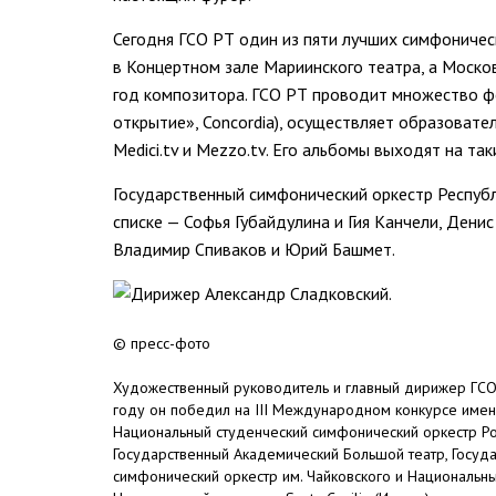
Сегодня ГСО РТ один из пяти лучших симфоничес
в Концертном зале Мариинского театра, а Моско
год композитора. ГСО РТ проводит множество фес
открытие», Concordia), осуществляет образоват
Мedici.tv и Mezzo.tv. Его альбомы выходят на так
Государственный симфонический оркестр Респуб
списке — Софья Губайдулина и Гия Канчели, Дени
Владимир Спиваков и Юрий Башмет.
© пресс-фото
Художественный руководитель и главный дирижер ГСО 
году он победил на III Международном конкурсе имени
Национальный студенческий симфонический оркестр Ро
Государственный Академический Большой театр, Госуд
симфонический оркестр им. Чайковского и Национальны