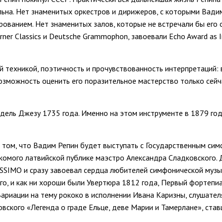
ьна. Нет знаменитых оркестров и дирижеров, с которыми Вадим
рованием. Нет знаменитых залов, которые не встречали бы его
arner Classics и Deutsche Grammophon, завоевали Echo Award as Ins
й техникой, поэтичность и прочувствованность интерпретаций: 
озможность оценить его поразительное мастерство только сейча
и дель Джезу 1735 года. Именно на этом инструменте в 1879 го
 том, что Вадим Репин будет выступать с Государственным сим
акомого латвийской публике маэстро Александра Сладковского. 
SSIMO и сразу завоевал сердца любителей симфонической музы
ого, и как ни хороши были Увертюра 1812 года, Первый фортеп
Вариации на тему рококо в исполнении Ивана Каризны, слушател
вского «Легенда о граде Ельце, деве Марии и Тамерлане», став