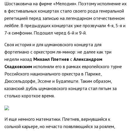
Шостаковича на фирме «Мелодия». Поэтому исполнение их
в фестивальных концертах стало своего рода генеральной
репетицией перед записью на легендарном отечественном
лейбле. В предыдущих концертах уже прозвучали 4-я, 5-я и
7-я симфонии. Подошел черед 6-й и 9-й.
Своя история и для шумановского концерта для
фортепиано с оркестром ля-минор: не далее как три
недели назад
Михаил Плетнев
с
Александром
Сладковским
исполняли его в рамках европейского турне
Российского национального оркестра в Париже,
Дюссельдорфе, Эссене и Будапеште. Таким образом,
казанский дубль шумановского концерта стал пятым за
столько короткое время.
И еще немного математики. Плетнев, вернувшийся к
сольной карьере, но нечасто появляющийся за роялем,