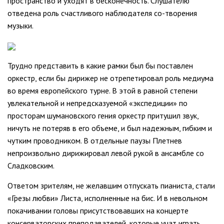
пространство и уходят в бесконечность. Слушателю
отведена роль счастливого наблюдателя со-творения
музыки.
Трудно представить в какие рамки был бы поставлен
оркестр, если бы дирижер не отрепетировал роль медиума
во время европейского турне. В этой в равной степени
увлекательной и непредсказуемой «экспедиции» по
просторам шумановского гения оркестр притушил звук,
ничуть не потеряв в его объеме, и был надежным, гибким и
чутким проводником. В отдельные паузы Плетнев
непроизвольно дирижировал левой рукой в ансамбле со
Сладковским.
Ответом зрителям, не желавшим отпускать пианиста, стали
«Грезы любви» Листа, исполненные на бис. И в невольном
покачивании головы присутствовавших на концерте
консерваторских преподавателей, которые учат играть