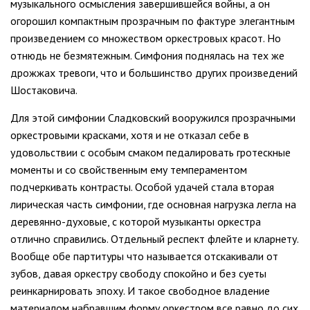
музыкального осмысления завершившейся войны, а он
огорошил компактным прозрачным по фактуре элегантным
произведением со множеством оркестровых красот. Но
отнюдь не безмятежным. Симфония поднялась на тех же
дрожжах тревоги, что и большинство других произведений
Шостаковича.
Для этой симфонии Сладковский вооружился прозрачными
оркестровыми красками, хотя и не отказал себе в
удовольствии с особым смаком педалировать гротескные
моменты и со свойственным ему темпераментом
подчеркивать контрасты. Особой удачей стала вторая
лирическая часть симфонии, где основная нагрузка легла на
деревянно-духовые, с которой музыканты оркестра
отлично справились. Отдельный респект флейте и кларнету.
Вообще обе партитуры что называется отскакивали от
зубов, давая оркестру свободу спокойно и без суеты
реинкарнировать эпоху. И такое свободное владение
материалом набравшим форму оркестром все равно до сих