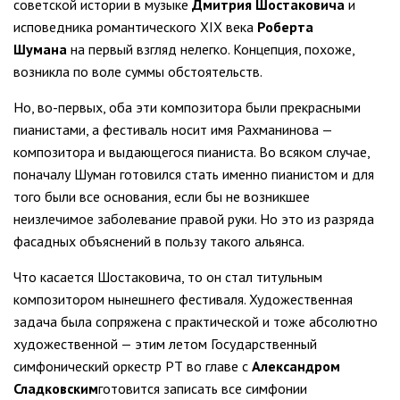
советской истории в музыке
Дмитрия Шостаковича
и
исповедника романтического XIX века
Роберта
Шумана
на первый взгляд нелегко. Концепция, похоже,
возникла по воле суммы обстоятельств.
Но, во-первых, оба эти композитора были прекрасными
пианистами, а фестиваль носит имя Рахманинова —
композитора и выдающегося пианиста. Во всяком случае,
поначалу Шуман готовился стать именно пианистом и для
того были все основания, если бы не возникшее
неизлечимое заболевание правой руки. Но это из разряда
фасадных объяснений в пользу такого альянса.
Что касается Шостаковича, то он стал титульным
композитором нынешнего фестиваля. Художественная
задача была сопряжена с практической и тоже абсолютно
художественной — этим летом Государственный
симфонический оркестр РТ во главе с
Александром
Сладковским
готовится записать все симфонии