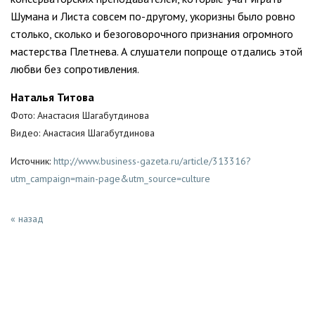
Шумана и Листа совсем по-другому, укоризны было ровно
столько, сколько и безоговорочного признания огромного
мастерства Плетнева. А слушатели попроще отдались этой
любви без сопротивления.
Наталья Титова
Фото: Анастасия Шагабутдинова
Видео: Анастасия Шагабутдинова
Источник:
http://www.business-gazeta.ru/article/313316?
utm_campaign=main-page&utm_source=culture
« назад