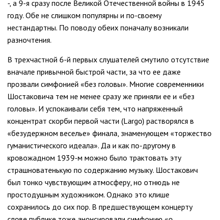
-, а 9-я сразу после Великой Отечественной войны в 1945
году. Обе не слишком популярны и по-своему
нестандартны. По поводу обеих поначалу возникали
разночтения.
В трехчастной 6-й первых слушателей смутило отсутствие
вначале привычной быстрой части, за что ее даже
прозвали симфонией «без головы». Многие современники
Шостаковича тем не менее сразу же приняли ее и «без
головы». И успокаивали себя тем, что напряженный
концентрат скорби первой части (Largo) растворялся в
«безудержном веселье» финала, знаменующем «торжество
гуманистического идеала». Да и как по-другому в
кровожадном 1939-м можно было трактовать эту
страшноватенькую по содержанию музыку. Шостакович
был тонко чувствующим атмосферу, но отнюдь не
простодушным художником. Однако это клише
сохранилось до сих пор. В предшествующем концерту
слове публике тоже анонсировали симфонию «о