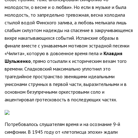
молодости, о весне и о любви». Но если в музыке и была
молодость, то запредельно тревожная, весна холодила
стылой водой Финского залива, а любовь мелькала лишь
слабым силуэтом надежды на спасение в закручивающемся
вихре накатывающихся событий. Испанские образы в
финале вместе с узнаваемым мотивом эстрадной песенки
«Чилита», которую в довоенное время пела и
Клавдия
Шульженко
, прямо отсылали к историческим вехам того
времени. Сладковский максимально уплотнил это
трагедийное пространство звенящими идеальными
унисонами струнных в первой части, выразительными и в
основном безупречными оркестровыми соло и
акцентировал гротесковость в последующих частях.
Потребовалось слушателям время и на осознание 9-й
симфонии. В 1945 году от «летописца эпохи» ждали