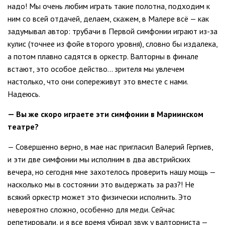
надо! Мы очень любим играть такие полотна, подходим к
ним со всей отдачей, делаем, скажем, в Малере всё — как
задумывал автор: трубачи в Первой симфонии играют из-за
кулис (точнее из фойе второго уровня), словно бы издалека,
а потом плавно садятся в оркестр. Валторны в финале
встают, это особое действо... зрителя мы увлечем
настолько, что они сопереживут это вместе с нами.
Надеюсь.
— Вы же скоро играете эти симфонии в Мариинском
театре?
— Совершенно верно, в мае нас пригласил Валерий Гергиев,
и эти две симфонии мы исполним в два австрийских
вечера, но сегодня мне захотелось проверить нашу мощь —
насколько мы в состоянии это выдержать за раз?! Не
всякий оркестр может это физически исполнить. Это
невероятно сложно, особенно для меди. Сейчас
репетировали, и я все время убирал звук у валторниста —