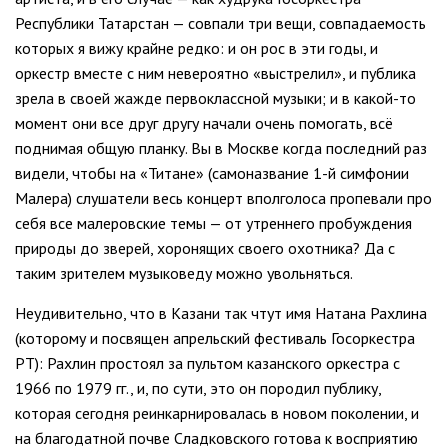
Республики Татарстан — совпали три вещи, совпадаемость
которых я вижу крайне редко: и он рос в эти годы, и
оркестр вместе с ним невероятно «выстрелил», и публика
зрела в своей жажде первоклассной музыки; и в какой-то
момент они все друг другу начали очень помогать, всё
поднимая общую планку. Вы в Москве когда последний раз
видели, чтобы на «Титане» (самоназвание 1-й симфонии
Малера) слушатели весь концерт вполголоса пропевали про
себя все малеровские темы — от утреннего пробуждения
природы до зверей, хоронящих своего охотника? Да с
таким зрителем музыковеду можно увольняться.
Неудивительно, что в Казани так чтут имя Натана Рахлина
(которому и посвящен апрельский фестиваль Госоркестра
РТ): Рахлин простоял за пультом казанского оркестра с
1966 по 1979 гг., и, по сути, это он породил публику,
которая сегодня реинкарнировалась в новом поколении, и
на благодатной почве Сладковского готова к восприятию