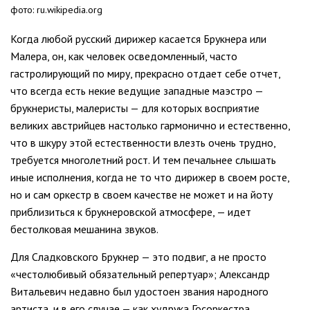
фото: ru.wikipedia.org
Когда любой русский дирижер касается Брукнера или
Малера, он, как человек осведомленный, часто
гастролирующий по миру, прекрасно отдает себе отчет,
что всегда есть некие ведущие западные маэстро —
брукнеристы, малеристы — для которых восприятие
великих австрийцев настолько гармонично и естественно,
что в шкуру этой естественности влезть очень трудно,
требуется многолетний рост. И тем печальнее слышать
иные исполнения, когда не то что дирижер в своем росте,
но и сам оркестр в своем качестве не может и на йоту
приблизиться к брукнеровской атмосфере, — идет
бестолковая мешанина звуков.
Для Сладковского Брукнер — это подвиг, а не просто
«честолюбивый обязательный репертуар»; Александр
Витальевич недавно был удостоен звания народного
артиста, и в его случае — как худрука Госоркестра