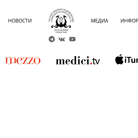
НОВОСТИ
МЕДИА
ИНФО
Решаем вме
 карты» или приобретением
 учреждений культуры?