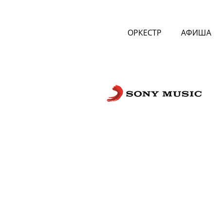
ОРКЕСТР
АФИША
Сложности с получением «Пушкинской
билетов? Знаете, как улучшить работу
Напишите — решим!
Написать