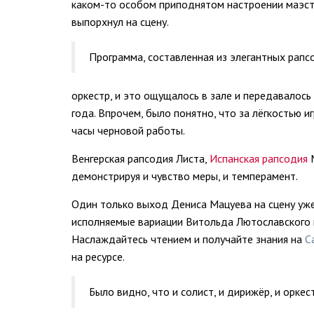
каком-то особом приподнятом настроении маэстр
выпорхнул на сцену.
Программа, составленная из элегантных рапс
оркестр, и это ощущалось в зале и передавалось
года. Впрочем, было понятно, что за лёгкостью 
часы черновой работы.
Венгерская рапсодия Листа,
Испанская рапсодия
М
демонстрируя и чувство меры, и темперамент.
Один только выход Дениса Мацуева на сцену уж
исполняемые вариации Витольда Лютославского н
Наслаждайтесь чтением и получайте знания на
C
на ресурсе.
Было видно, что и солист, и дирижёр, и оркес