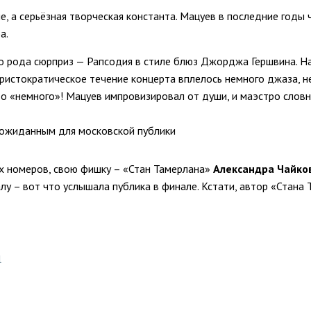
е, а серьёзная творческая константа. Мацуев в последние годы 
а.
о рода сюрприз — Рапсодия в стиле блюз Джорджа Гершвина. Н
 аристократическое течение концерта вплелось немного джаза, 
то «немного»! Мацуев импровизировал от души, и маэстро словно
еожиданным для московской публики
х номеров, свою фишку – «Стан Тамерлана»
Александра Чайко
у – вот что услышала публика в финале. Кстати, автор «Стана Т
l