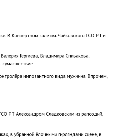
ке. В Концертном зале им. Чайковского ГСО РТ и
Валерия Гергиева, Владимира Спивакова,
— сумасшествие.
 контролёра импозантного вида мужчина. Впрочем,
СО РТ Александром Сладковским из рапсодий,
ах, в убранной ёлочными гирляндами сцене, в