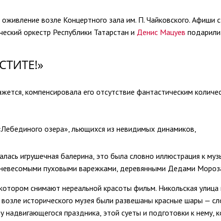
 оживление возле Концертного зала им. П. Чайковского. Афиши
ческий оркестр Республики Татарстан и
Денис Мацуев
подарили 
СТИТЕ!»
ажется, компенсировала его отсутствие фантастическим количес
 «Лебединого озера», льющихся из невидимых динамиков,
алась игрушечная балерина, это была словно иллюстрация к муз
, невесомыми пуховыми варежками, деревянными Дедами Мороз
котором снимают нереальной красоты фильм. Никольская улица 
х возле исторического музея были развешаны красные шары — с
у надвигающегося праздника, этой суеты и подготовки к нему, 