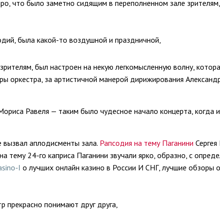
о, что было заметно сидящим в переполненном зале зрителям,
одий, была какой-то воздушной и праздничной,
 зрителям, был настроен на некую легкомысленную волну, котор
игры оркестра, за артистичной манерой дирижирования Александ
ориса Равеля — таким было чудесное начало концерта, когда и 
е вызвал аплодисменты зала.
Рапсодия на тему Паганини
Сергея 
а тему 24-го каприса Паганини звучали ярко, образно, с опред
asino-I
о лучших онлайн казино в России И СНГ, лучшие обзоры 
тр прекрасно понимают друг друга,