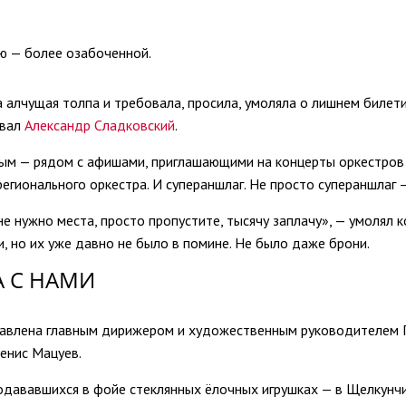
ю — более озабоченной.
а алчущая толпа и требовала, просила, умоляла о лишнем билети
овал
Александр Сладковский
.
ным — рядом с афишами, приглашающими на концерты оркестров 
ионального оркестра. И супераншлаг. Не просто супераншлаг 
не нужно места, просто пропустите, тысячу заплачу», — умолял
, но их уже давно не было в помине. Не было даже брони.
А С НАМИ
авлена главным дирижером и художественным руководителем Г
енис Мацуев.
дававшихся в фойе стеклянных ёлочных игрушках — в Щелкунчик