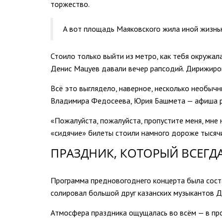
торжество.
А вот площадь Маяковского жила иной жизнь
Стоило только выйти из метро, как тебя окружал
Денис Мацуев давали вечер рапсодий. Дирижир
Всё это выглядело, наверное, несколько необыч
Владимира Федосеева, Юрия Башмета — афиша рег
«Пожалуйста, пожалуйста, пропустите меня, мне 
«сидячие» билеты стоили намного дороже тысячи
ПРАЗДНИК, КОТОРЫЙ ВСЕГД
Программа предновогоднего концерта была сост
солировал большой друг казанских музыкантов Д
Атмосфера праздника ощущалась во всём — в про