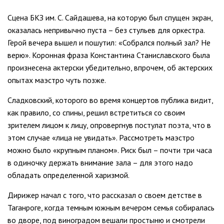
Сцена БКЗ им. С. Сайдашева, на которую был спущен экран,
оказалась непривычно пуста – без стульев для оркестра.
Герой вечера вышел и пошутил: «Собрался полный зал? Не
верю». Коронная фраза Константина Станиславского была
произнесена актерски убедительно, впрочем, об актерских
опытах маэстро чуть позже.
Сладковский, которого во время концертов публика видит,
как правило, со спины, решил встретиться со своим
зрителем лицом к лицу, опровергнув постулат поэта, что в
этом случае «лица не увидать». Рассмотреть маэстро
можно было «крупным планом». Риск был – почти три часа
в одиночку держать внимание зала – для этого надо
обладать определенной харизмой.
Дирижер начал с того, что рассказал о своем детстве в
Таганроге, когда темным южным вечером семья собиралась
во дворе, под виноградом вешали простыню и смотрели