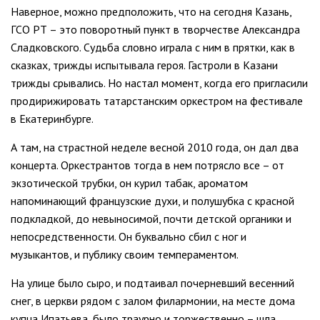
Наверное, можно предположить, что на сегодня Казань,
ГСО РТ – это поворотный пункт в творчестве Александра
Сладковского. Судьба словно играла с ним в прятки, как в
сказках, трижды испытывала героя. Гастроли в Казани
трижды срывались. Но настал момент, когда его пригласили
продирижировать татарстанским оркестром на фестивале
в Екатеринбурге.
А там, на страстной неделе весной 2010 года, он дал два
концерта. Оркестрантов тогда в нем потрясло все – от
экзотической трубки, он курил табак, ароматом
напоминающий французские духи, и полушубка с красной
подкладкой, до невыносимой, почти детской органики и
непосредственности. Он буквально сбил с ног и
музыкантов, и публику своим темпераментом.
На улице было сыро, и подтаивал почерневший весенний
снег, в церкви рядом с залом филармонии, на месте дома
купца Ипатьева, было траурно и торжественно – шла