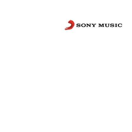
Сложности с получением «Пушкинской
билетов? Знаете, как улучшить работу
Напишите — решим!
Написать