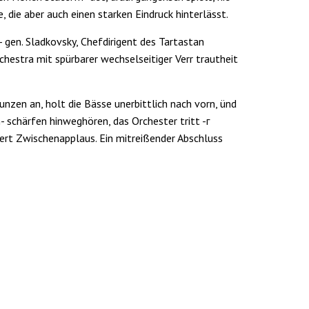
e, die aber auch einen star­ken Eindruck hinterlässt.
- gen. Sladkovsky, Chefdirigent des Tartastan
hestra mit spürbarer wechselseitiger Verr trautheit
nzen an, holt die Bässe un­erbittlich nach vorn, ünd
 schärfen hinweghören, das Or­chester tritt -г
ert Zwischen­applaus. Ein mitreißender Ab­schluss