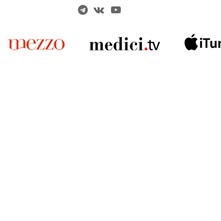
Решаем вме
 карты» или приобретением
 учреждений культуры?