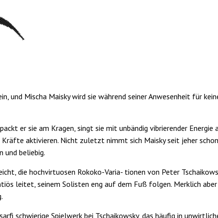
 ein, und Mischa Maisky wird sie während sei­ner Anwesenheit für kei
ackt er sie am Kragen, singt sie mit unbändig vibrierender Energie 
Kräfte aktivieren. Nicht zuletzt nimmt sich Maisky seit jeher schon 
n und beliebig.
eicht, die hochvirtuosen Rokoko-Varia- tionen von Peter Tschaikows
ös leitet, seinem So­listen eng auf dem Fuß folgen. Merklich aber 
.
arfi schwierige Spielwerk bei Tschaikowsky, das häufig in unwirtlic