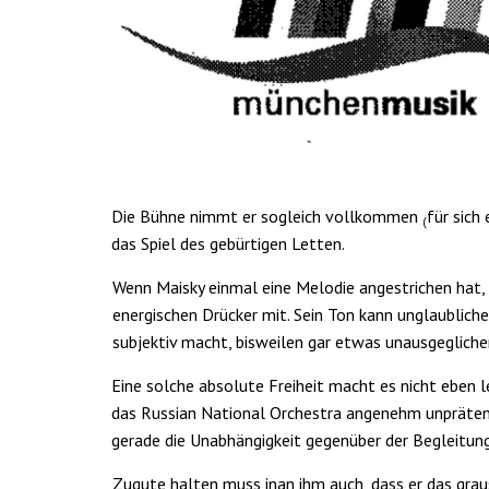
Diе Bühne nimmt er so­gleich vollkommen
für sich
(
das Spiel des gebürtigen Letten.
Wenn Maisky einmal eine Melodie angestrichen hat, p
energischen Drücker mit. Sein Ton kann unglaubliche 
subjektiv macht, bisweilen gar etwas unausge­gliche
Eine solche absolute Freiheit macht es nicht eben l
das Russian National Orchestra angenehm unprätenti
gerade die Unabhängig­keit gegenüber der Begleitung
Zugute halten muss inan ihm auch, dass er das graus