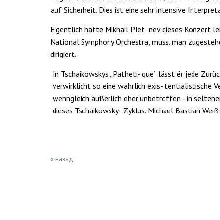
auf Sicherheit. Dies ist eine sehr intensive Interpret
Eigentlich hätte Mikhail Plet- nev dieses Konzert le
National Sym­phony Orchestra, muss. man zugestehen
dirigiert.
In Tschaikowskys „Patheti- que“ lässt ёг jede Zurüc
ver­wirklicht so eine wahrlich exis- tentialistisch
wenngleich äu­ßerlich eher unbetroffen - in seltene
dieses Tschaikowsky- Zyklus. Michael Bastian Weiß
« назад