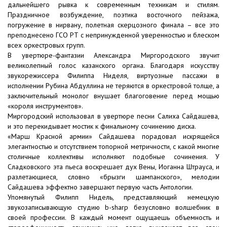
дальнейшего рывка к современным техникам и стилям.
Праздничное возбуждение, поэтика восточного пейзажа,
погружение в нирвану, полетная скерцозного финала – все это
преподнесено ГСО РТ с непринужденной уверенностью и блеском
всех оркестровых групп.
В увертюре-фантазии Александра Миргородского звучит
великолепный голос казанского органа. Благодаря искусству
звукорежиссера Филиппа Ниделя, виртуозные пассажи в
исполнении Рубина Абдуллина не теряются в оркестровой толще, а
заключительный монолог внушает благоговение перед мощью
«короля инструментов».
Миргородский использовал в увертюре песни Салиха Сайдашева,
и это перекидывает мостик к финальному сочинению диска.
«Марш Красной армии» Сайдашева порадовал искрящейся
элегантностью и отсутствием топорной метричности, с какой многие
столичные коллективы исполняют подобные сочинения. У
Сладковского эта пьеса воскрешает дух Вены, Иоганна Штрауса, и
разлетающиеся, словно «брызги шампанского», мелодии
Сайдашева эффектно завершают первую часть Антологии.
Упомянутый Филипп Нидель, представляющий немецкую
звукозаписывающую студию b-sharp безусловно волшебник в
своей профессии. В каждый момент ощущаешь объемность и