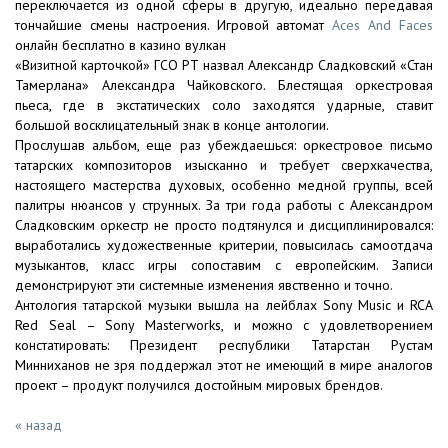
переключается из одной сферы в другую, идеально передавая
тончайшие смены настроения. Игровой автомат
Aces And Faces
онлайн бесплатно в казино вулкан
«Визитной карточкой» ГСО РТ назвал Александр Сладковский «Стан
Тамерлана» Александра Чайковского. Блестящая оркестровая
пьеса, где в экстатических соло заходятся ударные, ставит
большой восклицательный знак в конце антологии.
Прослушав альбом, еще раз убеждаешься: оркестровое письмо
татарских композиторов изысканно и требует сверхкачества,
настоящего мастерства духовых, особенно медной группы, всей
палитры нюансов у струнных. За три года работы с Александром
Сладковским оркестр не просто подтянулся и дисциплинировался:
выработались художественные критерии, повысилась самоотдача
музыкантов, класс игры сопоставим с европейским. Записи
демонстрируют эти системные изменения явственно и точно.
Антология татарской музыки вышла на лейблах Sony Music и RCA
Red Seal – Sony Masterworks, и можно с удовлетворением
констатировать: Президент республики Татарстан Рустам
Минниханов не зря поддержал этот не имеющий в мире аналогов
проект – продукт получился достойным мировых брендов.
« назад