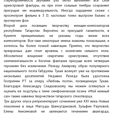
стереофоничность звучания: ухо легко вычленяет все слои
оркестровой фактуры, но при этом сольные тембры сохраняют
присущую им индивидуальность. Иногда ощущение схоже с
просмотром фильма в 3 D, настолько тонко выстроен баланс и
прочерчен фон.
Второй диск посвящен творчеству женщин-композиторов
республики Татарстан. Вероятно из присущей галантности, в
буклете принципиально не указаны годы жизни всех
композиторов. Все-таки некоторые имена знакомы понаслышке, и
хотелось бы более точной навигации. Приятно, что творчество
прекрасных дам стоит вровень с коллегами сильного пола.
Абсолютное владение секретами оркестровки, отсутствие
сентиментальности и богатая фантазия присущи всем четверым
героиням без исключения. Резеду Ахиярову образ популярного
национального поэта Габдуллы Тукая волнует уже на протяжении
нескольких десятилетий. Недавно Резеда была удостоена
Госпремии РТ за оперу «Любовь поэта», посвященную Тукаю.
Благодаря Александру Сладковскому мы можем оглянуться и
оценить ее подступы к теме: симфоническая поэма «Мой нежный
саз» также навеяна творчеством татарского стихотворца.
Три других опуса репрезентируют сочинения уже XXI века. Новые
поколения в лице Магсуды Шамсутдиновой, Зульфии Рауповой,
Елены Анисимовой не увлекаются течениями авангарда,