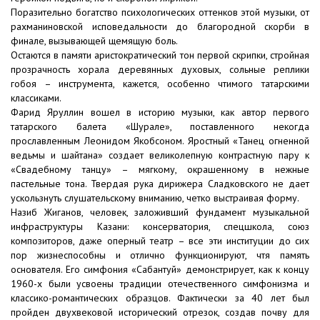
Поразительно богатство психологических оттенков этой музыки, от
рахманиновской исповедальности до благородной скорби в
финале, вызывающей щемящую боль.
Остаются в памяти аристократический тон первой скрипки, стройная
прозрачность хорала деревянных духовых, сольные реплики
гобоя – инструмента, кажется, особенно чтимого татарскими
классиками.
Фарид Яруллин вошел в историю музыки, как автор первого
татарского балета «Шурале», поставленного некогда
прославленным Леонидом Якобсоном. Яростный «Танец огненной
ведьмы и шайтана» создает великолепную контрастную пару к
«Свадебному танцу» – мягкому, окрашенному в нежные
пастельные тона. Твердая рука дирижера Сладковского не дает
ускользнуть слушательскому вниманию, четко выстраивая форму.
Назиб Жиганов, человек, заложивший фундамент музыкальной
инфраструктуры Казани: консерватория, спецшкола, союз
композиторов, даже оперный театр – все эти институции до сих
пор жизнеспособны и отлично функционируют, чтя память
основателя. Его симфония «Сабантуй» демонстрирует, как к концу
1960-х были усвоены традиции отечественного симфонизма и
классико-романтических образцов. Фактически за 40 лет был
пройден двухвековой исторический отрезок, создав почву для