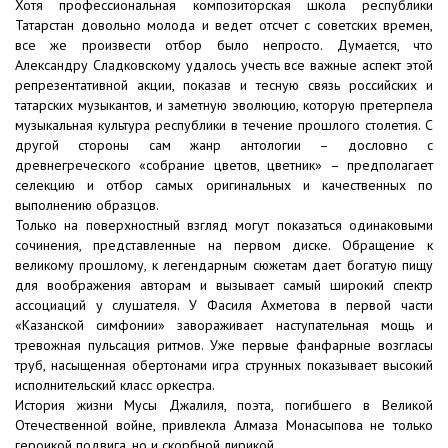
Хотя профессиональная композиторская школа республики
Татарстан довольно молода и ведет отсчет с советских времен,
все же произвести отбор было непросто. Думается, что
Александру Сладковскому удалось учесть все важные аспект этой
репрезентативной акции, показав и тесную связь российских и
татарских музыкантов, и заметную эволюцию, которую претерпела
музыкальная культура республики в течение прошлого столетия. С
другой стороны сам жанр антологии – дословно с
древнегреческого «собрание цветов, цветник» – предполагает
селекцию и отбор самых оригинальных и качественных по
выполнению образцов.
Только на поверхностный взгляд могут показаться одинаковыми
сочинения, представленные на первом диске. Обращение к
великому прошлому, к легендарным сюжетам дает богатую пищу
для воображения авторам и вызывает самый широкий спектр
ассоциаций у слушателя. У Фасиля Ахметова в первой части
«Казанской симфонии» завораживает наступательная мощь и
тревожная пульсация ритмов. Уже первые фанфарные возгласы
труб, насыщенная обертонами игра струнных показывает высокий
исполнительский класс оркестра.
История жизни Мусы Джалиля, поэта, погибшего в Великой
Отечественной войне, привлекла Алмаза Монасыпова не только
героикой подвига, но и скорбной лирикой.