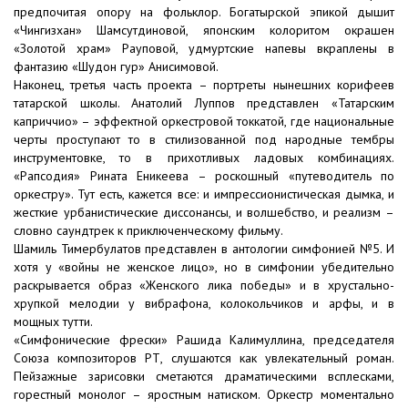
предпочитая опору на фольклор. Богатырской эпикой дышит
«Чингизхан» Шамсутдиновой, японским колоритом окрашен
«Золотой храм» Рауповой, удмуртские напевы вкраплены в
фантазию «Шудон гур» Анисимовой.
Наконец, третья часть проекта – портреты нынешних корифеев
татарской школы. Анатолий Луппов представлен «Татарским
каприччио» – эффектной оркестровой токкатой, где национальные
черты проступают то в стилизованной под народные тембры
инструментовке, то в прихотливых ладовых комбинациях.
«Рапсодия» Рината Еникеева – роскошный «путеводитель по
оркестру». Тут есть, кажется все: и импрессионистическая дымка, и
жесткие урбанистические диссонансы, и волшебство, и реализм –
словно саундтрек к приключенческому фильму.
Шамиль Тимербулатов представлен в антологии симфонией №5. И
хотя у «войны не женское лицо», но в симфонии убедительно
раскрывается образ «Женского лика победы» и в хрустально-
хрупкой мелодии у вибрафона, колокольчиков и арфы, и в
мощных тутти.
«Симфонические фрески» Рашида Калимуллина, председателя
Союза композиторов РТ, слушаются как увлекательный роман.
Пейзажные зарисовки сметаются драматическими всплесками,
горестный монолог – яростным натиском. Оркестр моментально