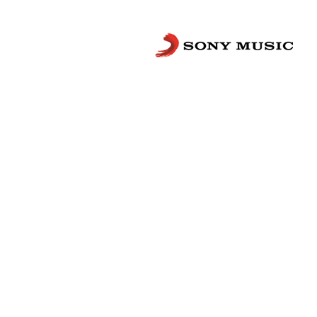
Сложности с получением «Пушкинской
билетов? Знаете, как улучшить работу
Напишите — решим!
Написать