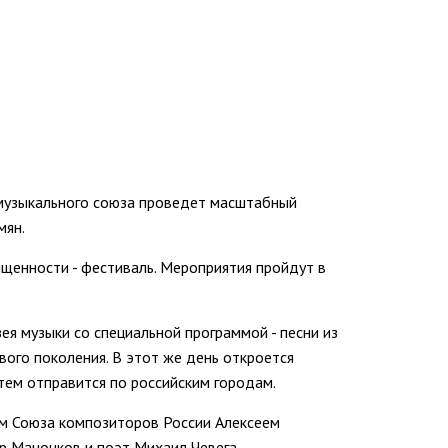
 музыкального союза проведет масштабный
мян.
ыщенности - фестиваль. Мероприятия пройдут в
я музыки со специальной программой - песни из
ого поколения. В этот же день откроется
тем отправится по российским городам.
ем Союза композиторов России Алексеем
др Маноцков и поэт Михаил Чевега.