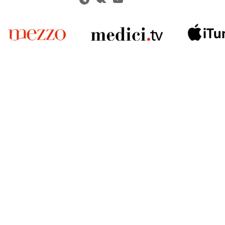
Решаем вме
 карты» или приобретением
 учреждений культуры?