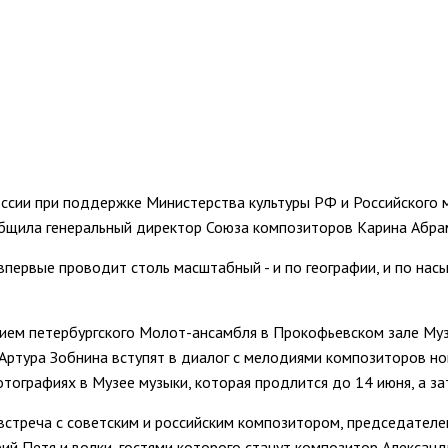
оссии при поддержке Министерства культуры РФ и Российского
общила генеральный директор Союза композиторов Карина Абра
первые проводит столь масштабный - и по географии, и по нас
ием петербургского Молот-ансамбля в Прокофьевском зале Музе
ртура Зобнина вступят в диалог с мелодиями композиторов нов
ографиях в Музее музыки, которая продлится до 14 июня, а за
встреча с советским и российским композитором, председател
ий Петя и волки, гостями которого станут композитор Алексан