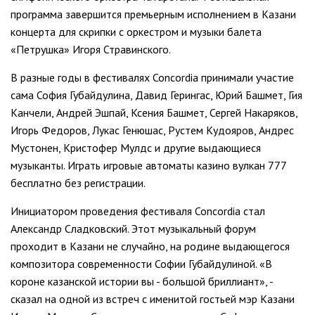
программа завершится премьерным исполнением в Казани
концерта для скрипки с оркестром и музыки балета
«Петрушка» Игоря Стравинского.
В разные годы в фестивалях Concordia принимали участие
сама София Губайдулина, Давид Герингас, Юрий Башмет, Гия
Канчели, Андрей Эшпай, Ксения Башмет, Сергей Накаряков,
Игорь Федоров, Лукас Генюшас, Рустем Кудояров, Андрес
Мустонен, Кристофер Мулдс и другие выдающиеся
музыканты. Играть игровые автоматы казино вулкан 777
бесплатно без регистрации.
Инициатором проведения фестиваля Concordia стал
Александр Сладковский. Этот музыкальный форум
проходит в Казани не случайно, на родине выдающегося
композитора современности Софии Губайдулиной. «В
короне казанской истории вы - большой бриллиант», -
сказал на одной из встреч с именитой гостьей мэр Казани