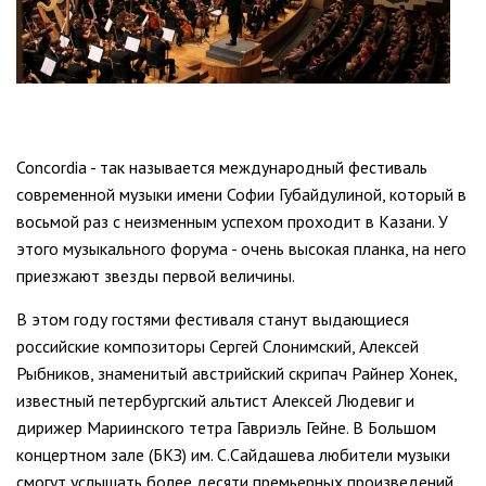
Concordia - так называется международный фестиваль
современной музыки имени Софии Губайдулиной, который в
восьмой раз с неизменным успехом проходит в Казани. У
этого музыкального форума - очень высокая планка, на него
приезжают звезды первой величины.
В этом году гостями фестиваля станут выдающиеся
российские композиторы Сергей Слонимский, Алексей
Рыбников, знаменитый австрийский скрипач Райнер Хонек,
известный петербургский альтист Алексей Людевиг и
дирижер Мариинского тетра Гавриэль Гейне. В Большом
концертном зале (БКЗ) им. С.Сайдашева любители музыки
смогут услышать более десяти премьерных произведений