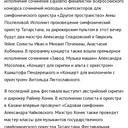
исполнение сочинения Equilibrio финалистки Всероссийского
конкурса сочинений молодых композиторов для
симфонического оркестра «Другое пространство» Анны
Поспеловой. Исполнит произведение симфонический
оркестр Татарстана, за дирижерским пультом в этот вечер
будут два маэстро Александр Сладковский и Гавриэль
Гейне. Солисты Иван и Михаил Почекины, Анастасия
Кобекина. В программу концерта также вошли премьерное
исполнение сочинения «Завод. Музыка машин» Александра
Мосолова, «Концерт для скрипки и альта с оркестром»
Кшиштофа Пендерецкого и «Концерт для виолончели с
оркестром» Витольда Лютославского.
В последний день фестиваля выступит австрийский скрипач
и дирижер Райнер Хонек. В исполнении солиста и оркестра
в Казани впервые прозвучит «Садовая симфония»
Александра Чайковского. Маэстро Хонек также проведет
мастер-классы для музыкантов государственного
симфонического оркестра Татарстана. Фестивальная