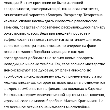
мелодии. В этом прочтении не было излишней
театральности, подчеркивающей, как иногда считается,
гипнотический характер «Болеро». Госоркестр Татарстана
чеканно, словно наслаждаясь смелостью равелевского
замысла, представил постепенно раскрывающуюся палитру
оркестровых красок. Ведь при внешней простоте и
эффектности эта пьеса становится испытанием для всех
солистов оркестра, исполняющих по очереди на фоне
остинато малого барабана вариации, и каждая
последующая добавляет не только новые повороты
мелодии, но и новые тембры. Так, свое сольное мастерство
демонстрируют все духовые, от флейт-пикколо до
тромбонов с использованием редко применяемого у этих
медных глиссандо, которое вызвало шквал аплодисментов
в адрес тромбонистов на финальных поклонах в Зарядье.
Но главным героем величественной картины стал, конечно,
игравший соло на малом барабане Михаил Красничкин. На
его чеканное остинато нанизывался многослойный