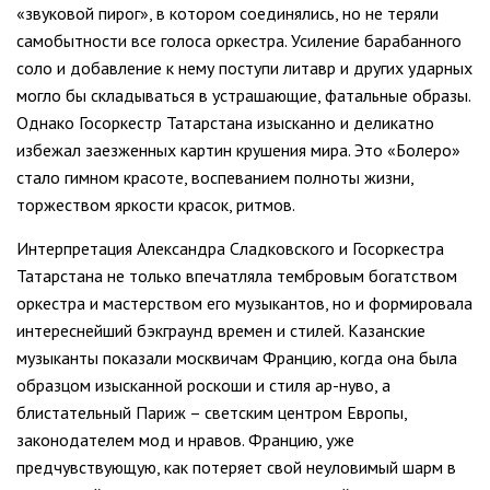
«звуковой пирог», в котором соединялись, но не теряли
самобытности все голоса оркестра. Усиление барабанного
соло и добавление к нему поступи литавр и других ударных
могло бы складываться в устрашающие, фатальные образы.
Однако Госоркестр Татарстана изысканно и деликатно
избежал заезженных картин крушения мира. Это «Болеро»
стало гимном красоте, воспеванием полноты жизни,
торжеством яркости красок, ритмов.
Интерпретация Александра Сладковского и Госоркестра
Татарстана не только впечатляла тембровым богатством
оркестра и мастерством его музыкантов, но и формировала
интереснейший бэкграунд времен и стилей. Казанские
музыканты показали москвичам Францию, когда она была
образцом изысканной роскоши и стиля ар-нуво, а
блистательный Париж – светским центром Европы,
законодателем мод и нравов. Францию, уже
предчувствующую, как потеряет свой неуловимый шарм в