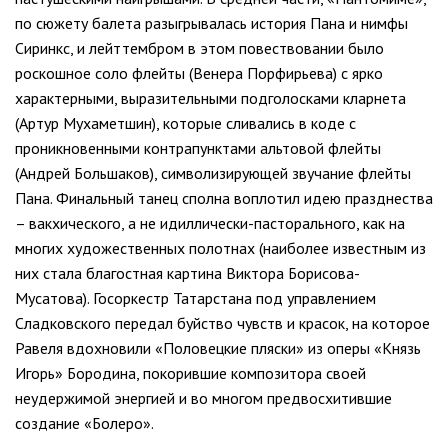
по сюжету балета разыгрывалась история Пана и нимфы
Сиринкс, и лейттембром в этом повествовании было
роскошное соло флейты (Венера Порфирьева) с ярко
характерными, выразительными подголосками кларнета
(Артур Мухаметшин), которые сливались в коде с
проникновенными контрапунктами альтовой флейты
(Андрей Большаков), символизирующей звучание флейты
Пана. Финальный танец сполна воплотил идею празднества
– вакхического, а не идиллически-пасторального, как на
многих художественных полотнах (наиболее известным из
них стала благостная картина Виктора Борисова-
Мусатова). Госоркестр Татарстана под управлением
Сладковского передал буйство чувств и красок, на которое
Равеля вдохновили «Половецкие пляски» из оперы «Князь
Игорь» Бородина, покорившие композитора своей
неудержимой энергией и во многом предвосхитившие
создание «Болеро».