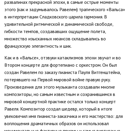
развалинах прекрасной эпохи, в самые острые моменты
этого (как и задумывалось Равелем) трагического «Вальса»
в интерпретации Сладковского царила гармония. В
удивительной ритмической и динамической свободе,
гибкости темпов, создававших ощущение полета,
множество изысканных нюансов складывались во
французскую элегантность и шик.
Как и в «Вальсе», отзвуки катаклизмов эпохи звучат и во
Втором концерте для фортепиано с оркестром. Он был
создан Равелем по заказу пианиста Пауля Витгенштейна,
потерявшего на Первой мировой войне правую руку.
Произведения для этого музыканта создавали многие
композиторы, но самым известным и сохранившимся в
мировой концертной практике остался только концерт
Равеля. Композитор создал шедевр, который в итоге
увековечил имя пианиста-заказчика и его мастерство: для
воплощения драматичных образов он использовал
монументальные фактурные приемы и самые виртуозные