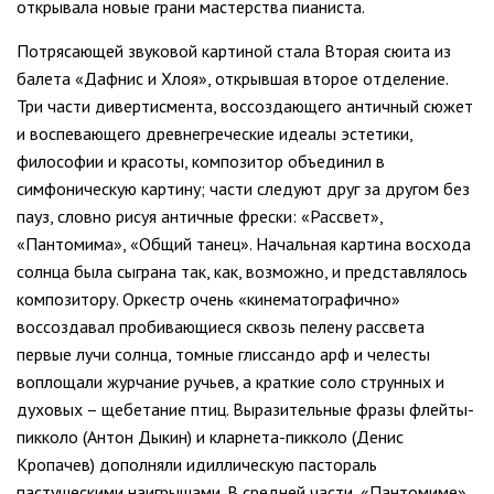
открывала новые грани мастерства пианиста.
Потрясающей звуковой картиной стала Вторая сюита из
балета «Дафнис и Хлоя», открывшая второе отделение.
Три части дивертисмента, воссоздающего античный сюжет
и воспевающего древнегреческие идеалы эстетики,
философии и красоты, композитор объединил в
симфоническую картину; части следуют друг за другом без
пауз, словно рисуя античные фрески: «Рассвет»,
«Пантомима», «Общий танец». Начальная картина восхода
солнца была сыграна так, как, возможно, и представлялось
композитору. Оркестр очень «кинематографично»
воссоздавал пробивающиеся сквозь пелену рассвета
первые лучи солнца, томные глиссандо арф и челесты
воплощали журчание ручьев, а краткие соло струнных и
духовых – щебетание птиц. Выразительные фразы флейты-
пикколо (Антон Дыкин) и кларнета-пикколо (Денис
Кропачев) дополняли идиллическую пастораль
пастушескими наигрышами. В средней части, «Пантомиме»,