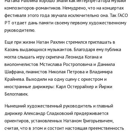
Натана Рахлина хорошо знали как интерпретатора музыки
композиторов-романтиков. Немудрено, что на концертах
фестиваля этого года звучала исключительно она. Так ГАСО
РТ отдает дань памяти своему первому художественному
руководителю.
Еще при жизни Натан Рахлин стремился приглашать в
Казань выдающихся музыкантов. Благодаря ему публика
могла слышать игру скрипача Леонида Когана и
виолончелистов Мстислава Ростроповича и Даниила
Шафрана, пианистов Николая Петрова и Владимира
Крайнева. Выходили на одну сцену с оркестром и
иностранные дирижеры: Карл Остеррайхер и Йиржи
Белоглавек.
Нынешний художественный руководитель и главный
дирижер Александр Сладковский придерживается
ориентиров, установленных Натаном Григорьевичем,
считая, что в этом и состоит настоящая преемственность