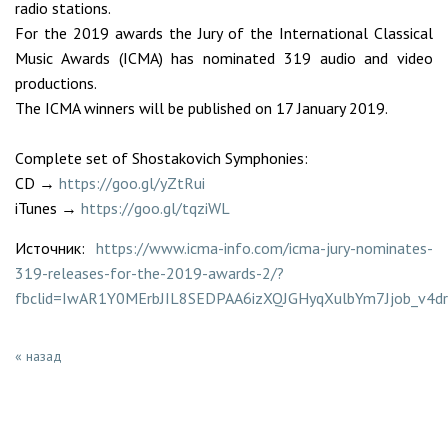
radio stations.
For the 2019 awards the Jury of the International Classical
Music Awards (ICMA) has nominated 319 audio and video
productions.
The ICMA winners will be published on 17 January 2019.
Сomplete set of Shostakovich Symphonies:
CD →
https://goo.gl/yZtRui
iTunes →
https://goo.gl/tqziWL
Источник:
https://www.icma-info.com/icma-jury-nominates-
319-releases-for-the-2019-awards-2/?
fbclid=IwAR1Y0MErbJIL8SEDPAA6izXQJGHyqXulbYm7Jjob_v4
« назад