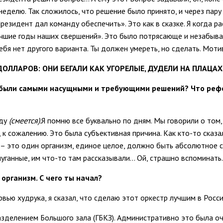
 неделю. Так сложилось, что решение было принято, и через пар
езидент дал команду обеспечить». Это как в сказке. Я когда ра
лучшие годы наших свершений». Это было потрясающе и незабывае
тебя нет другого варианта. Ты должен умереть, но сделать. Мот
ДОЛЛАРОВ: ОНИ БЕГАЛИ КАК УГОРЕЛЫЕ, ДУДЕЛИ НА ПЛАЦАХ
ы были самыми насущными и требующими решений? Что реф
уду
(смеется).
Я помню все буквально по дням. Мы говорили о том,
 к сожалению. Это была субъективная причина. Как кто-то сказа
р – это один организм, единое целое, должно быть абсолютное 
пуганные, им что-то там рассказывали… Ой, страшно вспоминать.
организм. С чего ты начал?
вью худрука, я сказал, что сделаю этот оркестр лучшим в России
зделением Большого зала (ГБКЗ). Административно это была оч