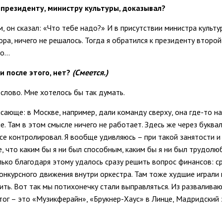
к президенту, министру культуры, доказывал?
, он сказал: «Что тебе надо?» И в присутствии министра культу
ра, ничего не решалось. Тогда я обратился к президенту второй
ло…
и после этого, нет?
(Смеется.)
 слово. Мне хотелось бы так думать.
рясающе: в Москве, например, дали команду сверху, она где-то н
. Там в этом смысле ничего не работает. Здесь же через буква
все контролировал. Я вообще удивляюсь – при такой занятости 
 что каким бы я ни был способным, каким бы я ни был трудолю
лько благодаря этому удалось сразу решить вопрос финансов: ср
нкурсного движения внутри оркестра. Там тоже худшие играли 
ить. Вот так мы потихонечку стали выправляться. Из развалива
итог – это «Музикферайн», «Брукнер-Хаус» в Линце, Мадридский