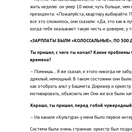
жить неделю: он умер 10 июня, чуть больше, чем
президента: «Пожалуйста, квартиру выбирайте. Пр
все это сложилось, они сказали: «Да, это как в 
когда тебе оказывают такую честь и доверие, у 
«ЗАРПЛАТЫ БЫЛИ «КОЛОССАЛЬНЫЕ», ПО 300 
Ты пришел, с чего ты начал? Какие проблем
времена?
– Помнишь... Я же сказал, я этого никогда не заб
дряхлый, немощный. В таком состоянии они были,
как отобрать альт у Башмета. Дирижер и оркест
мотивировать, объяснить им. Они же все были за
Хорошо, ты пришел, перед тобой чужеродный 
– На канале «Культура» у меня было первое интер
Система была очень странная: оркестр был подра