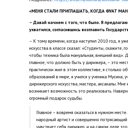
«МЕНЯ СТАЛИ ПРИГЛАШАТЬ, КОГДА ФУАТ МА
–
Давай начнем с того, что было. Я предлагаю
ухватился, согласившись возглавить Государ
– К тому времени, когда наступил 2010 год, я уж
искусства в классе сказал: «Студенты, скажите, 
чтобы техника была мануальная, внешний вид». Др
главное, что должно быть у дирижера, – это ме
практически жил в этом коллективе, я столько об
образований в мире, я учился у ученика Мусина,
дирижерского искусства, мастера, аксакалы. Мне
возникает возможность это реализовать. Наверное
огромный подарок судьбы.
Главное – вовремя оказаться в нужном месте.
народный артист и совершенно потрясающий ди
чувствует себя дирижер, и на самом деле это 