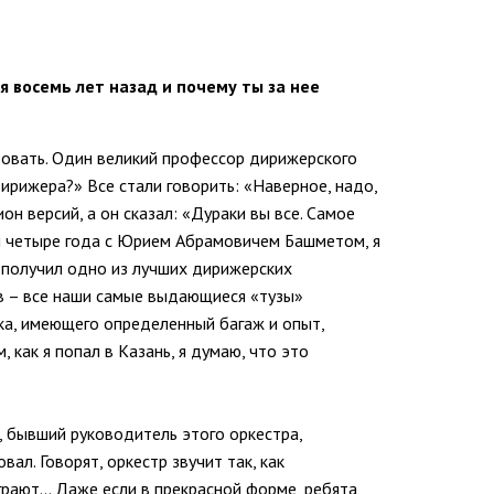
я восемь лет назад и почему ты за нее
лизовать. Один великий профессор дирижерского
 дирижера?» Все стали говорить: «Наверное, надо,
н версий, а он сказал: «Дураки вы все. Самое
ал четыре года с Юрием Абрамовичем Башметом, я
 я получил одно из лучших дирижерских
нов – все наши самые выдающиеся «тузы»
ика, имеющего определенный багаж и опыт,
 как я попал в Казань, я думаю, что это
, бывший руководитель этого оркестра,
л. Говорят, оркестр звучит так, как
 играют… Даже если в прекрасной форме, ребята