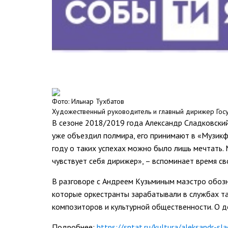
Фото: Ильнар Тухбатов
Художественный руководитель и главный дирижер Госу
В сезоне 2018/2019 года Александр Сладковски
уже объездил полмира, его принимают в «Музикф
году о таких успехах можно было лишь мечтать. 
чувствует себя дирижер», – вспоминает время св
В разговоре с Андреем Кузьминым маэстро обозн
которые оркестранты зарабатывали в службах так
композиторов и культурной общественности. О до
Подробнее:
https://sntat.ru/kultura/aleksandr-s