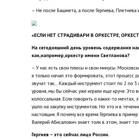
– Не после Башмета, а после Гергиева, Плетнева 
«ЕСЛИ НЕТ СТРАДИВАРИ В ОРКЕСТРЕ, ОРКЕС
На сегодняшний день уровень содержания на
как
,
например
,
оркестр имени Светланова?
– У нас есть свои плюсы и свои минусы. Московс
я только начал это формировать, этот процесс д
звучат так… Каждый инструмент стоит по 2 по 3 м
уровня, мы бы сейчас уже играли еще круче. Это
колоссальная. Если говорить о каких-то мечтах, 
ушло на закупку инструментов. Но это и в течени
настоящие. Я почему все время Гергиева в приме
Валерий Абисалович знает толк в этом, знает точ
Гергиев – это сейчас лицо России.