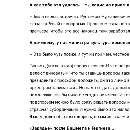
А как тебе это удалось – ты ходил на прием 
– Была первая встреча с Рустамом Нургалиевичем
сказал: «Решайте вопросы». Прошло месяца полто
премьера, чтобы это все наконец-таки заработа
А по-моему, у нас министра культуры поменял
– Это было чуть позже, я тут ни при чем, честное
Так вот, (после этого) процесс пошел. И что пот
делают виноватым, что ты ставишь вопросы такие
президента с просьбой доложить, он это лично 
оркестром заниматься… Но надо отдать должное,
поддержки, мы бы ничего сегодня не имели. И то
подспорьем можно было сразу решать вопросы ко
страшная субординация. И нужно было это налад
Я могу долго об этом говорить, но мы же знаем 
«Зарядье» после Башмета и Гергиева…