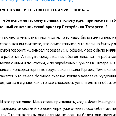
НСУРОВ УЖЕ ОЧЕНЬ ПЛОХО
С
ЕБЯ ЧУВСТВОВАЛ»
 тебе вспомнить, кому пришла в голову идея пригласить теб
ственный симфонический оркестр Республики Татарстан?
е так много умел, знал, мог и хотел, это надо было где-то реа
господа, как вы считаете, что самое главное, что должно быть у
угой говорит: «Замысел передать». В общем, у всех было миллио
сто работы». А так уже складывались обстоятельства – я работ
ъехал с ними и по России, и по зарубежью. Я учился в Питере, и
 учился в консерватории, которую заканчивали Гергиев, Темирка
 кажется, что самое большое счастье, когда у человека, художн
, когда я думаю, как это все сложилось удивительным образом,
 И это произошло. Меня стали приглашать, когда Фуат Мансуров
рижер, известный во всем мире, уже очень плохо себя чувствова
так. Это такая связь, она незрима, но если ты болен, они сразу