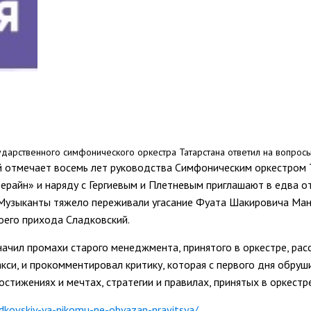
дарственного симфонического оркестра Татарстана ответил на вопросы
й отмечает восемь лет руководства Симфоническим оркестром 
ерайн» и наряду с Гергиевым и Плетневым приглашают в едва о
Музыканты тяжело переживали угасание Фуата Шакировича Мансур
оего прихода Сладковский.
ачил промахи старого менеджмента, принятого в оркестре, расс
си, и прокомментировал критику, которая с первого дня обруши
стижениях и мечтах, стратегии и правилах, принятых в оркестре
ladkovskiy-ya-nikomu-ne-obyazan-nravitsya/