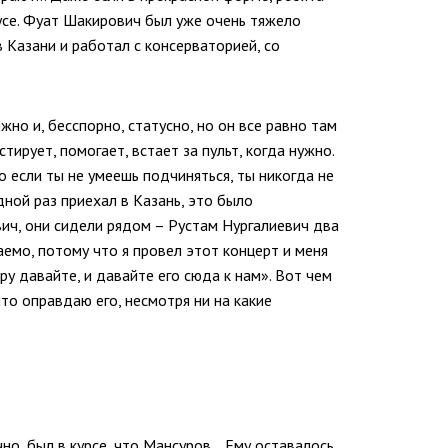
усе. Фуат Шакирович был уже очень тяжело
в Казани и работал с консерваторией, со
жно и, бесспорно, статусно, но он все равно там
ирует, помогает, встает за пульт, когда нужно.
 если ты не умеешь подчиняться, ты никогда не
дной раз приехал в Казань, это было
ич, они сидели рядом – Рустам Нургалиевич два
аемо, потому что я провел этот концерт и меня
иру давайте, и давайте его сюда к нам». Вот чем
то оправдаю его, несмотря ни на какие
чно, был в курсе, что Мансуров… Ему оставалось