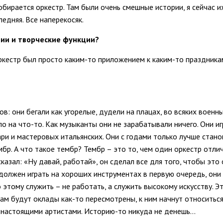
обирается оркестр. Там были очень смешные истории, я сейчас и
ледняя. Все наперекосяк.
ии и творческие функции?
кестр был просто каким-то приложением к каким-то праздникам
в: они бегали как угорелые, дудели на плацах, во всяких военн
ло на что-то. Как музыканты они не зарабатывали ничего. Они и
ри и мастеровых итальянских. Они с годами только лучше стано
мбр. А что такое тембр? Тембр – это то, чем один оркестр отл
казал: «Ну давай, работай», он сделал все для того, чтобы эт
н должен играть на хороших инструментах в первую очередь, о
 этому служить – не работать, а служить высокому искусству. 
там будут оклады как-то пересмотрены, к ним начнут относитьс
я настоящими артистами. Историю-то никуда не денешь…