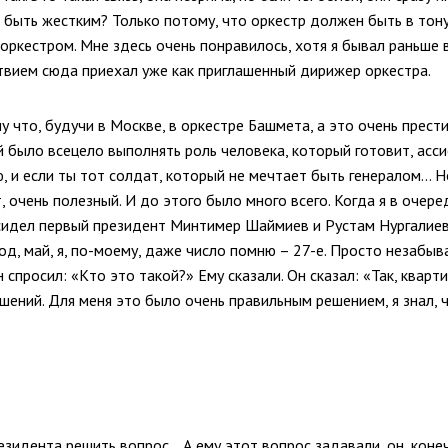
быть жестким? Только потому, что оркестр должен быть в тон
 оркестром. Мне здесь очень понравилось, хотя я бывал раньше 
ствием сюда приехал уже как приглашенный дирижер оркестра.
 что, будучи в Москве, в оркестре Башмета, а это очень прести
 было всецело выполнять роль человека, который готовит, ассист
 и если ты тот солдат, который не мечтает быть генералом… Но
очень полезный. И до этого было много всего. Когда я в очере
сидел первый президент Минтимер Шаймиев и Рустам Нургалиев
од, май, я, по-моему, даже число помню – 27-е. Просто незабыв
 спросил: «Кто это такой?» Ему сказали. Он сказал: «Так, кварт
ений. Для меня это было очень правильным решением, я знал, ч
резидента решить вопрос… А ему этот вопрос задавали, он, коне