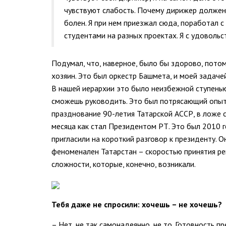
чувствуют слабость. Почему дирижер должен 
болен. Я при нем приезжал сюда, поработал с
студентами на разных проектах. Я с удоволь
Подумал, что, наверное, было бы здорово, потому
хозяин. Это был оркестр Башмета, и моей задачей
В нашей иерархии это было неизбежной ступенью,
сможешь руководить. Это был потрясающий опыт, 
празднование 90-летия Татарской АССР, в ложе 
месяца как стал Президентом РТ. Это был 2010 г
пригласили на короткий разговор к президенту. Он
феноменален Татарстан – скоростью принятия реш
сложности, которые, конечно, возникали.
Тебя даже не спросили: хочешь – не хочешь?
– Нет, не так самонадеянно, не то. Готовность п