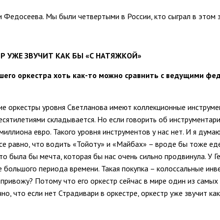
и Федосеева. Мы были четвертыми в России, кто сыграл в этом з
ТР УЖЕ ЗВУЧИТ КАК БЫ «С НАТЯЖКОЙ»
шего оркестра хоть как-то можно сравнить с ведущими фе
кие оркестры уровня Светланова имеют коллекционные инструмен
есятилетиями складывается. Но если говорить об инструментари
иллиона евро. Такого уровня инструментов у нас нет. И я думаю
 все равно, что водить «Тойоту» и «Майбах» – вроде бы тоже ед
это была бы мечта, которая бы нас очень сильно продвинула. У 
е большого периода времени. Такая покупка – колоссальные инве
р привожу? Потому что его оркестр сейчас в мире один из самы
но, что если нет Страдивари в оркестре, оркестр уже звучит как