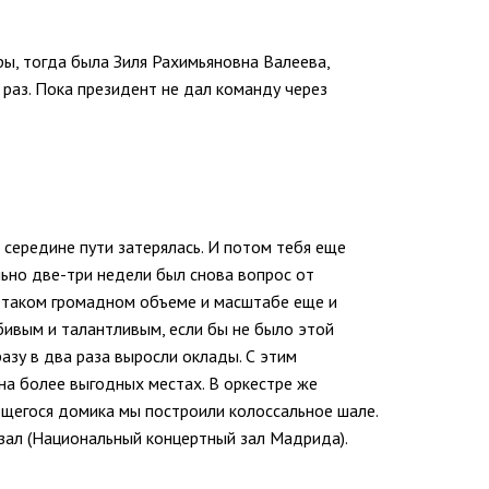
ры, тогда была Зиля Рахимьяновна Валеева,
 раз. Пока президент не дал команду через
а середине пути затерялась. И потом тебя еще
льно две-три недели был снова вопрос от
и таком громадном объеме и масштабе еще и
бивым и талантливым, если бы не было этой
азу в два раза выросли оклады. С этим
на более выгодных местах. В оркестре же
ющегося домика мы построили колоссальное шале.
 зал (Национальный концертный зал Мадрида).