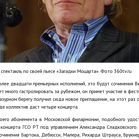
спектакль по своей пьесе «Загадки Моцарта». Фото 360tv.ru
лее двадцати премьерных исполнений, это будут сочинения Ве
т много гастролировать за рубежом, он примет участие в фест
зурном берегу получил сюда новое приглашение, на этот раз 
где коллектив даст четыре концерта.
оего абонемента в Московской филармонии, подобного удос
онцерта ГСО РТ под управлением Александра Сладковского. Он
очинения Бартока, Дебюсси, Малера, Рихарда Штрауса, Брукнер