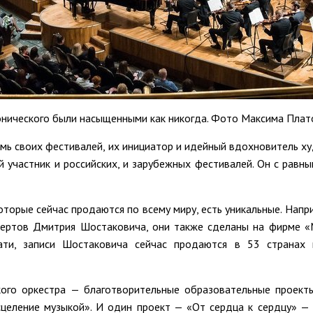
онического были насыщенными как никогда. Фото Максима Пла
семь своих фестивалей, их инициатор и идейный вдохновитель 
 участник и российских, и зарубежных фестивалей. Он с равны
которые сейчас продаются по всему миру, есть уникальные. Нап
цертов Дмитрия Шостаковича, они также сделаны на фирме 
ати, записи Шостаковича сейчас продаются в 53 странах 
ого оркестра — благотворительные образовательные проекты
сцеление музыкой». И один проект — «От сердца к сердцу» —