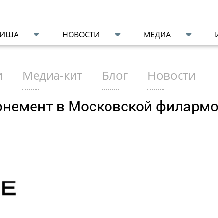
ФИША
НОВОСТИ
МЕДИА
и
Медиа-кит
Блог
Новости
бонемент в Московской филарм