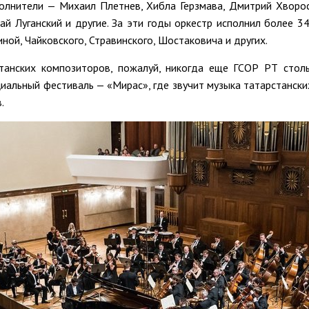
лнители — Михаил Плетнев, Хибла Герзмава, Дмитрий Хворос
лай Луганский и другие. За эти годы оркестр исполнил более 3
ной, Чайковского, Стравинского, Шостаковича и других.
танских композиторов, пожалуй, никогда еще ГСОР РТ столь
альный фестиваль — «Мирас», где звучит музыка татарстански
.