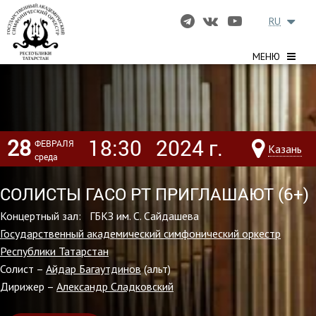
RU
МЕНЮ
28
18:30
2024 г.
ФЕВРАЛЯ
Казань
среда
СОЛИСТЫ ГАСО РТ ПРИГЛАШАЮТ (6+)
Концертный зал: ГБКЗ им. С. Сайдашева
Государственный академический симфонический оркестр
Республики Татарстан
Солист –
Айдар Багаутдинов
(альт)
Дирижер –
Александр Сладковский