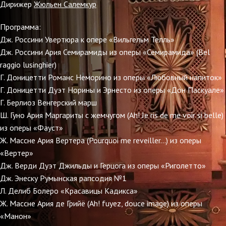
Дирижер
Жюльен Салемкур
Программа:
Дж. Россини Увертюра к опере «Вильгельм Телль»
Дж. Россини Ария Семирамиды из оперы «Семирамида» (Bel
raggio lusinghier)
Г. Доницетти Романс Неморино из оперы «Любовный напиток»
Г. Доницетти Дуэт Норины и Эрнесто из оперы «Дон Паскуале»
Г. Берлиоз Венгерский марш
Ш. Гуно Ария Маргариты с жемчугом (Ah! Je ris de me voir si belle)
из оперы «Фауст»
Ж. Массне Ария Вертера (Pourquoi me reveiller...) из оперы
«Вертер»
Дж. Верди Дуэт Джильды и Герцога из оперы «Риголетто»
Дж. Энеску Румынская рапсодия №1
Л. Делиб Болеро «Красавицы Кадикса»
Ж. Массне Ария де Грийё (Ah! fuyez, douce image) из оперы
«Манон»