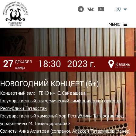
RU
МЕНЮ
27
18:30
2023 г.
ДЕКАБРЯ
Казань
среда
НОВОГОДНИЙ КОНЦЕРТ (6+)
Концертный зал: ГБКЗ им. С. Сайдашева
Государственный академический симфонический оркестр
Республики Татарстан
Государственный камерный хор Республики Татарстан под
управлением М. Таминдаровой#>
Солисты
Анна Аглатова
(сопрано),
Алексей Татаринцев
(тенор)