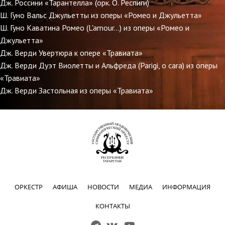
Дж. Россини «Тарантелла» (орк. О. Респиги)
Ш. Гуно Вальс Джульетты из оперы «Ромео и Джульетта»
Ш. Гуно Каватина Ромео (L'amour…) из оперы «Ромео и
Джульетта»
Дж. Верди Увертюра к опере «Травиата»
Дж. Верди Дуэт Виолетты и Альфреда (Parigi, o cara) из оперы
«Травиата»
Дж. Верди Застольная из оперы «Травиата»
ОРКЕСТР
АФИША
НОВОСТИ
МЕДИА
ИНФОРМАЦИЯ
КОНТАКТЫ