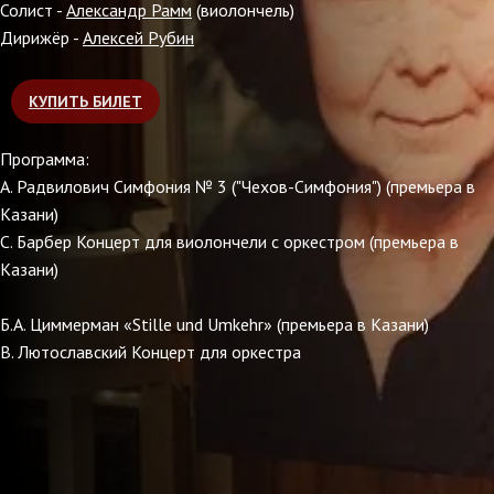
Солист -
Александр Рамм
(виолончель)
Дирижёр -
Алексей Рубин
КУПИТЬ БИЛЕТ
Программа:
А. Радвилович Симфония № 3 ("Чехов-Симфония") (премьера в
Казани)
С. Барбер Концерт для виолончели с оркестром (премьера в
Казани)
Б.А. Циммерман «Stille und Umkehr» (премьера в Казани)
В. Лютославский Концерт для оркестра