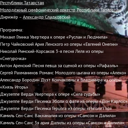
Республики Татарстан
Молодёжный симфонический оркестр Республики Татарстан
Дирижёр –
Александр Сладковский
Программа:
Михаил Глинка Увертюра к опере «Руслан и Людмила»
Петр Чайковский Ария Ленского из оперы «Евгений Онегин»
Николай Римский-Корсаков 3-я песня Леля из оперы
«Снегурочка»
Антон Аренский Песня певца за сценой из оперы «Рафаэль»
Сергей Рахманинов Романс Молодого цыгана из оперы «Алеко»
Александр Бородин Дуэт Кончаковны и Владимира из оперы
«Князь Игорь»
Джузеппе Верди Увертюра к опере «Сила судьбы»
Джузеппе Верди Песенка Эболи о фате из оперы «Дон Карлос»
Джузеппе Верди Песенка Герцога из оперы «Риголетто»
Камиль Сен-Санс Вакханалия из оперы «Самсон и Далила»
Камиль Сен-Санс 3я ария Далилы из оперы «Самсон и Далила»