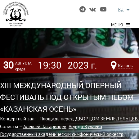
RU
МЕНЮ
30
19:30
2023 г.
АВГУСТА
Казань
среда
XIII МЕЖДУНАРОДНЫЙ ОПЕРНЫЙ
ФЕСТИВАЛЬ ПОД ОТКРЫТЫМ НЕБОМ
«КАЗАНСКАЯ ОСЕНЬ»
Концертный зал: Площадь перед ДВОРЦОМ ЗЕМЛЕДЕЛЬЦЕВ
Солисты –
Алексей Татаринцев
,
Агунда Кулаева
Государственный академический симфонический оркестр