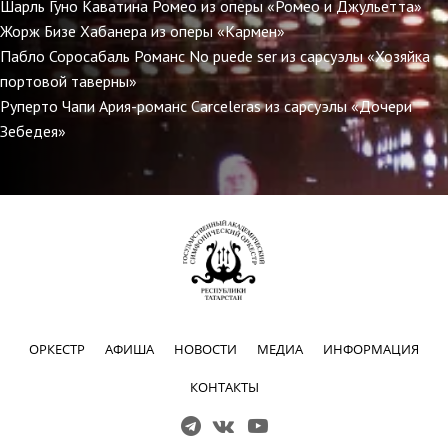
Шарль Гуно Каватина Ромео из оперы «Ромео и Джульетта»
Жорж Бизе Хабанера из оперы «Кармен»
Пабло Соросабаль Романс No puede ser из сарсуэлы «Хозяйка
портовой таверны»
Руперто Чапи Ария-романс Carceleras из сарсуэлы «Дочери
Зебедея»
ОРКЕСТР
АФИША
НОВОСТИ
МЕДИА
ИНФОРМАЦИЯ
КОНТАКТЫ