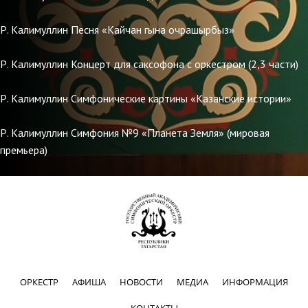
Р. Калимуллин Песня «Кайчан гына очрашырбыз»
Р. Калимуллин Концерт для саксофона с оркестром (2,3 части)
Р. Калимуллин Симфонические картины «Казанские истории»
Р. Калимуллин Симфония №9 «Планета Земля» (мировая
премьера)
ОРКЕСТР
АФИША
НОВОСТИ
МЕДИА
ИНФОРМАЦИЯ
КОНТАКТЫ