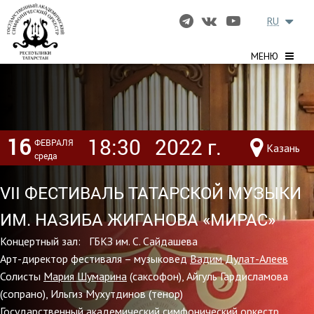
RU
МЕНЮ
16
18:30
2022 г.
ФЕВРАЛЯ
Казань
среда
VII ФЕСТИВАЛЬ ТАТАРСКОЙ МУЗЫКИ
ИМ. НАЗИБА ЖИГАНОВА «МИРАС»
Концертный зал: ГБКЗ им. С. Сайдашева
Арт-директор фестиваля – музыковед
Вадим Дулат-Алеев
Солисты
Мария Шумарина
(саксофон), Айгуль Гардисламова
(сопрано), Ильгиз Мухутдинов (тенор)
Государственный академический симфонический оркестр