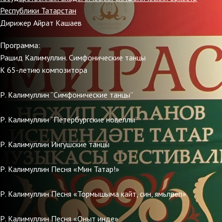
Республики Татарстан
Дирижер Айрат Кашаев
Программа:
Рашид Калимуллин. Симфонические танцы
К 65-летию композитора
Р. Калимуллин “Симфонические танцы”
Р. Калимуллин “Петербургские новеллы”
Р. Калимуллин Ингушские танцы
Р. Калимуллин Песня «Мин Татар!»
Р. Калимуллин Песня «Тормышыма кайт, син, ямьләнеп»
Р. Калимуллин Песня «Оныт инде»