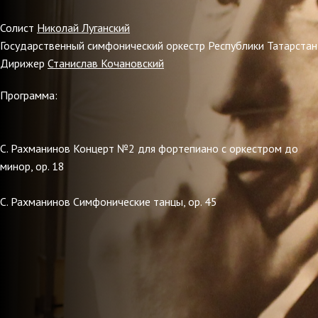
Солист
Николай Луганский
Государственный симфонический оркестр Республики Татарстан
Дирижер
Станислав Кочановский
Программа:
С. Рахманинов Концерт №2 для фортепиано с оркестром до
минор, ор. 18
С. Рахманинов Симфонические танцы, op. 45