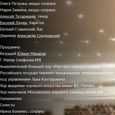
Олеся Петрова, меццо-сопрано
Мария Заикина, меццо-сопрано
Алексей Татаринцев
, тенор
Василий Ладюк
, баритон
Евгений Ставинский, бас
Дирижер
Александр Сладковский
Программа:
Ведущий
Юлиан Макаров
Г. Малер Симфония №8
Академический Большой хор «Мастера хорового пения»
Российского государственного музыкального телерадиоцентра
под управлением Льва Конторовича
Хор академии хорового искусства имени В.С. Попова
Хор мальчиков Московского хорового училища имени А.В.
Свешникова
Солисты
Ирина Боженко, сопрано