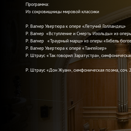
Программа:
Из сокровищницы мировой классики
Р. Вагнер Увертюра к опере «Летучий Голлан
Р. Вагнер «Вступление и Смерть Изольды» из опер
Р. Вагнер «Траурный марш» из оперы «Гибель б
Р. Вагнер Увертюра к опере «Тангейзер»
Р. Штраус «Так говорил Заратустра», симфоническая
Р. Штраус «Дон Жуан», симфоническая поэма, соч. 