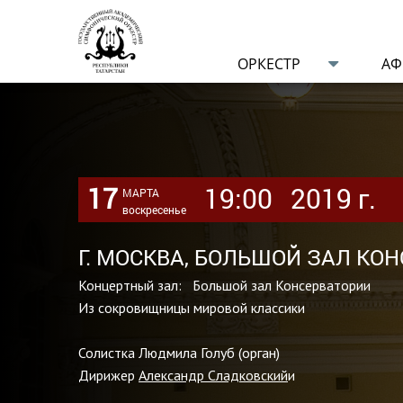
ОРКЕСТР
А
17
19:00
2019 г.
МАРТА
воскресенье
Г. МОСКВА, БОЛЬШОЙ ЗАЛ К
Концертный зал: Большой зал Консерватории
Из сокровищницы мировой классики
Солистка Людмила Голуб (орган)
Дирижер
Александр Сладковский
и