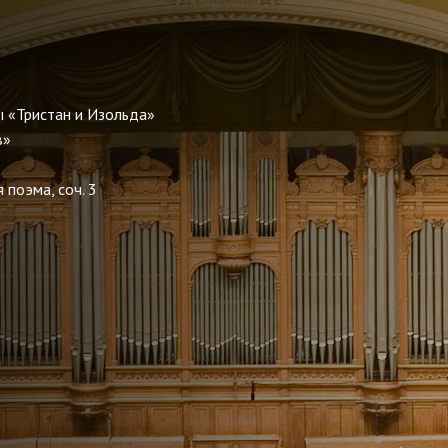
дец»
ы «Тристан и Изольда»
огов»
 поэма, соч. 3
2