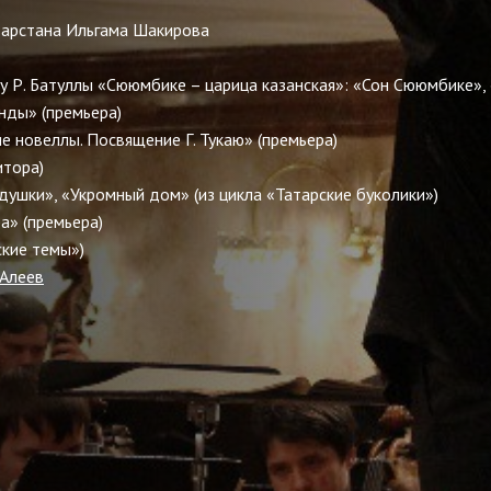
тарстана Ильгама Шакирова
 Р. Батуллы «Сююмбике – царица казанская»: «Сон Сююмбике»,
нды» (премьера)
 новеллы. Посвящение Г. Тукаю» (премьера)
итора)
ушки», «Укромный дом» (из цикла «Татарские буколики»)
а» (премьера)
ские темы»)
Алеев