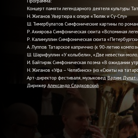
Программа:
Концерт памяти легендарного деятеля культуры Та
Н. Жиганов Увертюра к опере «Тюляк и Су-Слу»
Ш. Тимербулатов Симфонические картины по роману
Р. Ахиярова Симфоническая сюита «Вспоминая леге
Р. Калимуллин Симфоническая сюита «Петербургские
А. Луппов Татарское каприччио (к 90-летию композ
Ш. Шарифуллин «У колыбели», «Две невестки-молод
И. Байтиряк Симфоническая поэма «В ожидании утр
Н. Жиганов «Уфа – Челябинск» (из «Сюиты на татар
Арт-директор фестиваля, музыковед
Вадим Дулат-
Дирижер
Александр Сладковский