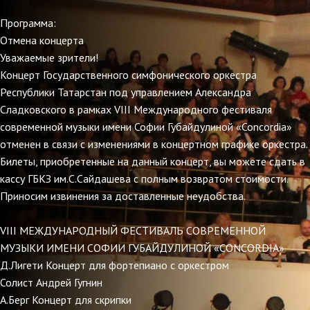
Программа:
Отмена концерта
Уважаемые зрители!
Концерт Государственного симфонического оркестра
Республики Татарстан под управлением Александра
Сладковского в рамках VIII Международного фестиваля
современной музыки имени Софии Губайдулиной «Concordia»
отменен в связи с изменениями в концертном графике оркестра.
Билеты, приобретенные на данный концерт, вы можете сдать в
кассу ГБКЗ им.С.Сайдашева с полным возвратом стоимости.
Приносим извинения за доставленные неудобства.
VIII МЕЖДУНАРОДНЫЙ ФЕСТИВАЛЬ СОВРЕМЕННОЙ
МУЗЫКИ ИМЕНИ СОФИИ ГУБАЙДУЛИНОЙ «CONCORDIA»
Д.Лигети Концерт для фортепиано с оркестром
Солист Андрей Гугнин
А.Берг Концерт для скрипки