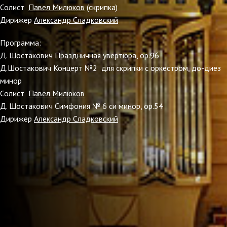
Солист
Павел Милюков
(скрипка)
Дирижер
Александр Сладковский
Программа:
Д. Шостакович Праздничная увертюра, ор.96
Д.Шостакович Концерт №2 для скрипки с оркестром, до-диез
минор
Солист
Павел Милюков
Д. Шостакович Симфония № 6 си минор, op.54
Дирижер
Александр Сладковский