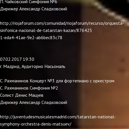
П. Чайковский Симфония №6
Дирижер Александр Сладковский
http://riojaforum.com/comunidad/riojaforum/recurso/orquesta-
sinfonica-nacional-de-tatarstan-kazan/876425
1-eda4-41ae-9e2-ab6bec83c78
07.02.2017 19:30
г. Мадрид, Аудиторио Насьональ
С. Рахманинов Концерт №3 для фортепиано с оркестром
С. Рахманинов Симфония №2
Солист Денис Мацуев
Дирижер Александр Сладковский
http://juventudesmusicalesmadrid.com/tatarstan-national-
symphony-orchestra-denis-matsuev/