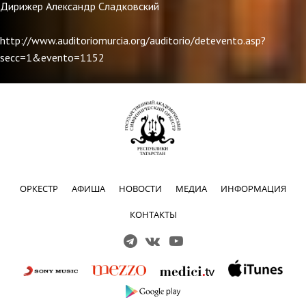
Дирижер Александр Сладковский
http://www.auditoriomurcia.org/auditorio/detevento.asp?
secc=1&evento=1152
ОРКЕСТР
АФИША
НОВОСТИ
МЕДИА
ИНФОРМАЦИЯ
КОНТАКТЫ