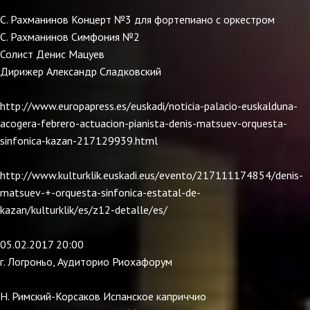
С. Рахманинов Концерт №3 для фортепиано с оркестром
С. Рахманинов Симфония №2
Солист Денис Мацуев
Дирижер Александр Сладковский
http://www.europapress.es/euskadi/noticia-palacio-euskalduna-
acogera-febrero-actuacion-pianista-denis-matsuev-orquesta-
sinfonica-kazan-217129939.html
http://www.kulturklik.euskadi.eus/evento/217111174854/denis-
matsuev-+-orquesta-sinfonica-estatal-de-
kazan/kulturklik/es/z12-detalle/es/
05.02.2017 20:00
г. Логроньо, Аудиторио Риохафорум
Н. Римский-Корсаков Испанское каприччио