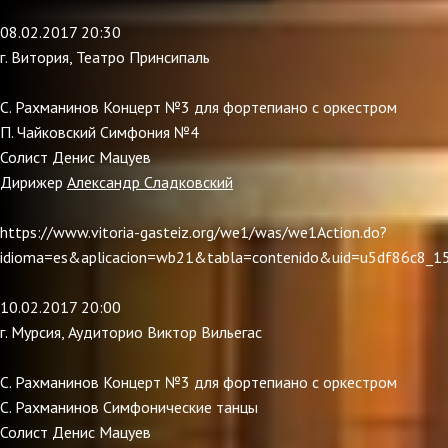
08.02.2017 20:30
г. Витория, Театро Принсипаль
С. Рахманинов Концерт №3 для фортепиано с оркестром
П. Чайковский Симфония №4
Солист Денис Мацуев
Дирижер
Александр Сладковский
https://www.vitoria-gasteiz.org/we1/was/we1Action.do?
idioma=es&aplicacion=wb21&tabla=contenido&uid=u5df86c8_1
10.02.2017 20:00
г. Мурсия, Аудиторио Виктор Вильегас
С. Рахманинов Концерт №3 для фортепиано с оркестром
С. Рахманинов Симфонические танцы
Солист Денис Мацуев