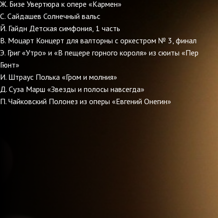
Ж. Бизе Увертюра к опере «Кармен»
С. Сайдашев Солнечный вальс
Й. Гайдн Детская симфония, 1 часть
В. Моцарт Концерт для валторны с оркестром № 3, финал
Э. Григ «Утро» и «В пещере горного короля» из сюиты «Пер
Гюнт»
И. Штраус Полька «Гром и молния»
Д. Суза Марш «Звезды и полосы навсегда»
П. Чайковский Полонез из оперы «Евгений Онегин»