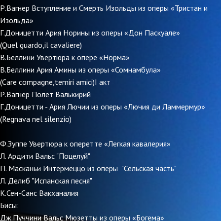
Р.Вагнер Вступление и Смерть Изольды из оперы «Тристан и
Изольда»
Г.Доницетти Ария Норины из оперы «Дон Паскуале»
(Quel guardo,il cavaliere)
В.Беллини Увертюра к опере «Норма»
В.Беллини Ария Амины из оперы «Сомнамбула»
(Care compagne,temiri amici)I акт
Р.Вагнер Полет Валькирий
Г.Доницетти - Ария Лючии из оперы «Лючия ди Ламмермур»
(Regnava nel silenzio)
Ф.Зуппе Увертюра к оперетте «Легкая кавалерия»
Л. Ардити Вальс "Поцелуй"
П. Масканьи Интермеццо из оперы "Сельская часть"
Л. Делиб "Испанская песня"
К.Сен-Санс Вакханалия
Бисы:
Дж.Пуччини Вальс Мюзетты из оперы «Богема»