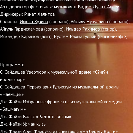
Арт-директор фестиваля: музыковед
Вадим Дулат-Алеев
,
Дирижеры:
Ринат Халитов
Солисты:
Илюса Хузина
(сопрано), Айсылу Нуруллина (сопрано),
Айгуль Гардисламова (сопрано), Ильдар Рахимов (тенор),
Искандер Каримов (альт), Рустем Рахматуллин (гармоника)#>,
Программа:
С. Сайдашев Увертюра к музыкальной драме «С?нг?н
йолдызлар»
С. Сайдашев Первая ария Гульюзум из музыкальной драмы
«Наемщик»
Дж. Файзи Избранные фрагменты из музыкальной комедии
«Башмагым»
Дж. Файзи Вальс «Радость весны»
Дж. Файзи Урман кызы
Дж. Файзи Ария Файрузы из спектакля «На берегу Волги»