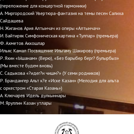
(переложение для концертной гармоники)
А. Миргородский Увертюра-фантазия на темы песен Салиха
Сайдашева
Н. Жиганов Ария Алтынчач из оперы «Алтынчач»
И. Байтиряк Симфоническая картина «Тулпар» (премьера)
Ф. Ахметов Аккошлар
Ильяс Камал Посвящение Ильгаму Шакирову (премьера)
Р. Яхин «Ышанам» (Верю), «Без барыбер берг? булырбыз»
(Мы вместе будем вновь)
С. Садыкова «?идег?н чишм?» (У семи родников)
Р. Брандангер Альт к?е «Иске Казан» (Мелодия для альта
с оркестром «Старая Казань»)
А. Ключарев Идель дулкыннары
М. Яруллин Казан утлары