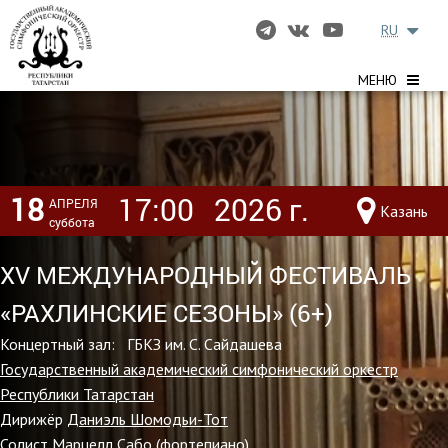
RU
МЕНЮ
18
17:00
2026 г.
АПРЕЛЯ
Казань
суббота
XV МЕЖДУНАРОДНЫЙ ФЕСТИВАЛЬ
«РАХЛИНСКИЕ СЕЗОНЫ» (6+)
Концертный зал: ГБКЗ им. С. Сайдашева
Государственный академический симфонический оркестр
Республики Татарстан
Дирижёр
Даниэль Шомодьи-Тот
Солист Марцелл Сабо (фортепиано)