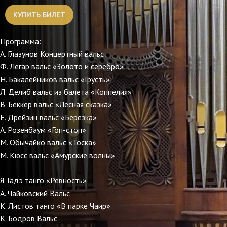
КУПИТЬ БИЛЕТ
Программа:
А. Глазунов Концертный вальс
Ф. Легар вальс «Золото и серебро»
Н. Бакалейников вальс «Грусть»
Л. Делиб вальс из балета «Коппелия»
В. Беккер вальс «Лесная сказка»
Е. Дрейзин вальс «Берёзка»
А. Розенбаум «Гоп-стоп»
М. Обычайко вальс «Тоска»
М. Кюсс вальс «Амурские волны»
Я. Гадэ танго «Ревность»
А. Чайковский Вальс
К. Листов танго «В парке Чаир»
К. Бодров Вальс