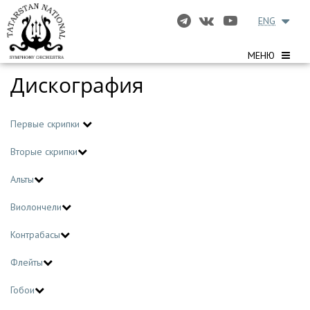
ENG
МЕНЮ
Дискография
Первые скрипки
Вторые скрипки
Альты
Виолончели
Контрабасы
Флейты
Гобои