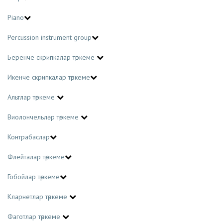
Piano
Percussion instrument group
Беренче скрипкалар төркеме
Икенче скрипкалар төркеме
Альтлар төркеме
Виолончельләр төркеме
Контрабаслар
Флейталар төркеме
Гобойлар төркеме
Кларнетлар төркеме
Фаготлар төркеме