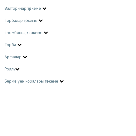
Валторннар төркеме
Торбалар төркеме
Тромбоннар төркеме
Торба
Арфалар
Рояль
Бәрмә уен коралары төркеме