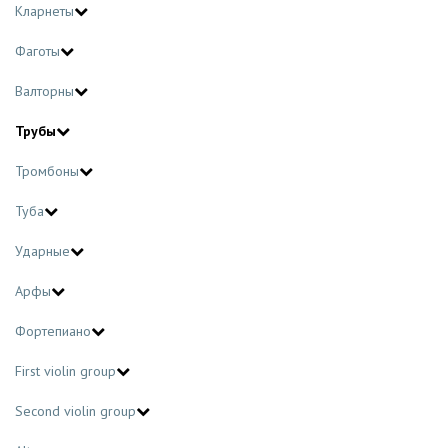
Кларнеты
Фаготы
Валторны
Трубы
Тромбоны
Туба
Ударные
Арфы
Фортепиано
First violin group
Second violin group