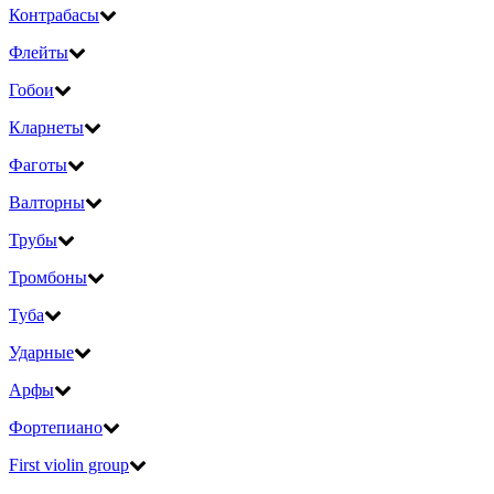
Контрабасы
Флейты
Гобои
Кларнеты
Фаготы
Валторны
Трубы
Тромбоны
Туба
Ударные
Арфы
Фортепиано
First violin group