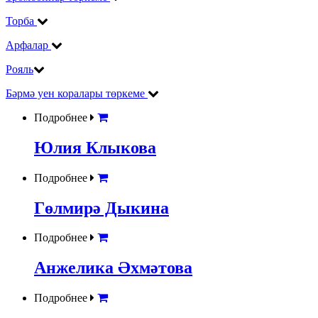
Торба
Арфалар
Рояль
Бәрмә уен коралары төркеме
Подробнее
Юлия Клыкова
Подробнее
Гөлмирә Дыкина
Подробнее
Анжелика Әхмәтова
Подробнее