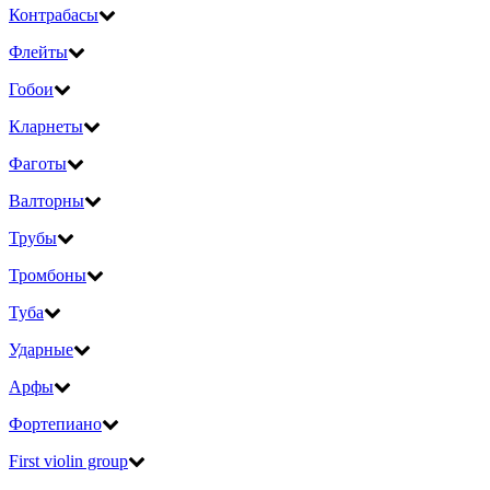
Контрабасы
Флейты
Гобои
Кларнеты
Фаготы
Валторны
Трубы
Тромбоны
Туба
Ударные
Арфы
Фортепиано
First violin group