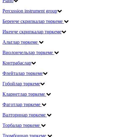
Piano
Percussion instrument group
Беренче скрипкалар төркеме
Икенче скрипкалар төркеме
Альтлар төркеме
Виолончельләр төркеме
Контрабаслар
Флейталар төркеме
Гобойлар төркеме
Кларнетлар төркеме
Фаготлар төркеме
Валторннар төркеме
Торбалар төркеме
Тромбоннар төркеме