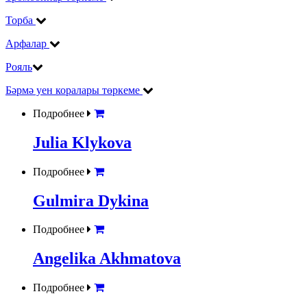
Торба
Арфалар
Рояль
Бәрмә уен коралары төркеме
Подробнее
Julia Klykova
Подробнее
Gulmira Dykina
Подробнее
Angelika Akhmatova
Подробнее