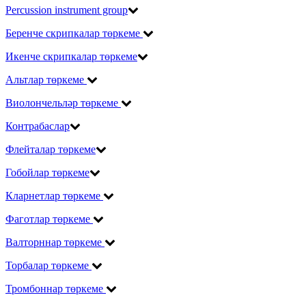
Percussion instrument group
Беренче скрипкалар төркеме
Икенче скрипкалар төркеме
Альтлар төркеме
Виолончельләр төркеме
Контрабаслар
Флейталар төркеме
Гобойлар төркеме
Кларнетлар төркеме
Фаготлар төркеме
Валторннар төркеме
Торбалар төркеме
Тромбоннар төркеме