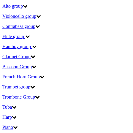
Alto group
Violoncello group
Contrabass group
Flute group
Hautboy group
Clarinet Group
Bassoon Group
French Horn Group
Trumpet group
Trombone Group
Tuba
Harp
Piano