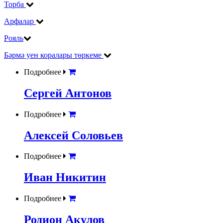
Торба
Арфалар
Рояль
Бәрмә уен коралары төркеме
Подробнее
Сергей Антонов
Подробнее
Алексей Соловьев
Подробнее
Иван Никитин
Подробнее
Родион Акулов