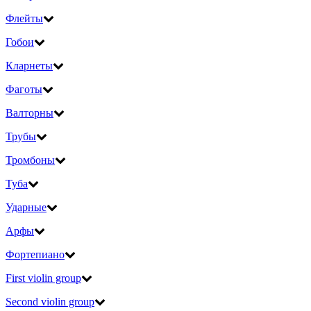
Флейты
Гобои
Кларнеты
Фаготы
Валторны
Трубы
Тромбоны
Туба
Ударные
Арфы
Фортепиано
First violin group
Second violin group