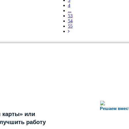
3
4
...
53
54
55
Решаем вмес
 карты» или
улучшить работу