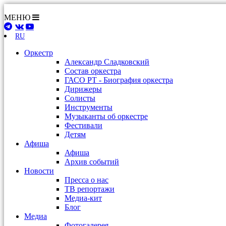
МЕНЮ
RU
Оркестр
Александр Сладковский
Состав оркестра
ГАСО РТ - Биография оркестра
Дирижеры
Солисты
Инструменты
Музыканты об оркестре
Фестивали
Детям
Афиша
Афиша
Архив событий
Новости
Пресса о нас
ТВ репортажи
Медиа-кит
Блог
Медиа
Фотогалерея