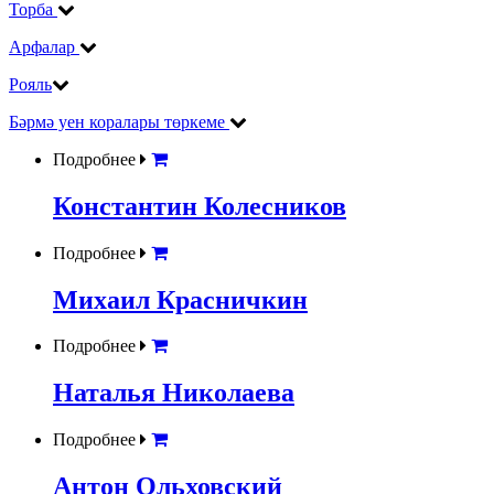
Торба
Арфалар
Рояль
Бәрмә уен коралары төркеме
Подробнее
Константин Колесников
Подробнее
Михаил Красничкин
Подробнее
Наталья Николаева
Подробнее
Антон Ольховский