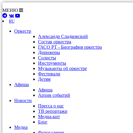
МЕНЮ
RU
Оркестр
Александр Сладковский
Состав оркестра
ГАСО РТ - Биография оркестра
Дирижеры
Солисты
Инструменты
Музыканты об оркестре
Фестивали
Детям
Афиша
Афиша
Архив событий
Новости
Пресса о нас
ТВ репортажи
Медиа-кит
Блог
Медиа
Фотогалерея