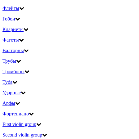
Флейты
Гобои
Кларнеты
Фаготы
Валторны
Трубы
Тромбоны
Туба
Ударные
Арфы
Фортепиано
First violin group
Second violin group