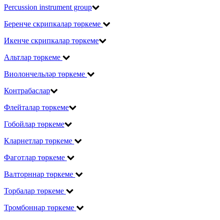
Percussion instrument group
Беренче скрипкалар төркеме
Икенче скрипкалар төркеме
Альтлар төркеме
Виолончельләр төркеме
Контрабаслар
Флейталар төркеме
Гобойлар төркеме
Кларнетлар төркеме
Фаготлар төркеме
Валторннар төркеме
Торбалар төркеме
Тромбоннар төркеме