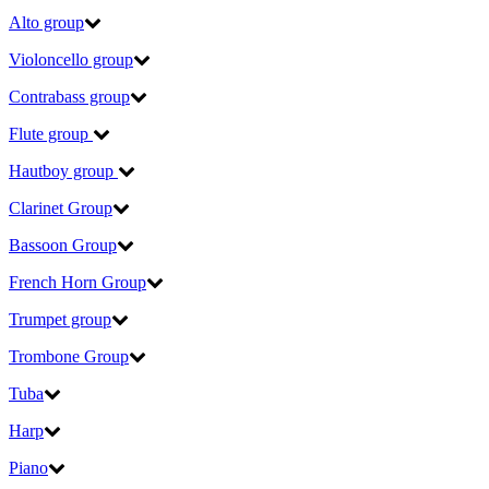
Alto group
Violoncello group
Contrabass group
Flute group
Hautboy group
Clarinet Group
Bassoon Group
French Horn Group
Trumpet group
Trombone Group
Tuba
Harp
Piano