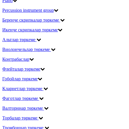
Piano
Percussion instrument group
Беренче скрипкалар төркеме
Икенче скрипкалар төркеме
Альтлар төркеме
Виолончельләр төркеме
Контрабаслар
Флейталар төркеме
Гобойлар төркеме
Кларнетлар төркеме
Фаготлар төркеме
Валторннар төркеме
Торбалар төркеме
Тромбоннар төркеме