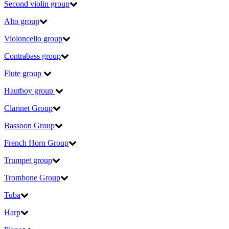
Second violin group
Alto group
Violoncello group
Contrabass group
Flute group
Hautboy group
Clarinet Group
Bassoon Group
French Horn Group
Trumpet group
Trombone Group
Tuba
Harp