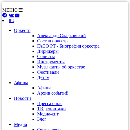
МЕНЮ
RU
Оркестр
Александр Сладковский
Состав оркестра
ГАСО РТ - Биография оркестра
Дирижеры
Солисты
Инструменты
Музыканты об оркестре
Фестивали
Детям
Афиша
Афиша
Архив событий
Новости
Пресса о нас
ТВ репортажи
Медиа-кит
Блог
Медиа
Фотогалерея