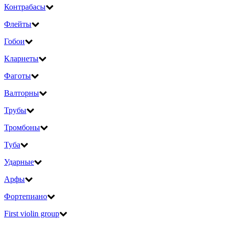
Контрабасы
Флейты
Гобои
Кларнеты
Фаготы
Валторны
Трубы
Тромбоны
Туба
Ударные
Арфы
Фортепиано
First violin group