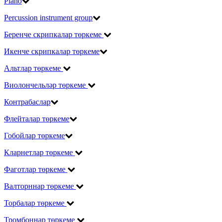
Piano
Percussion instrument group
Беренче скрипкалар төркеме
Икенче скрипкалар төркеме
Альтлар төркеме
Виолончельләр төркеме
Контрабаслар
Флейталар төркеме
Гобойлар төркеме
Кларнетлар төркеме
Фаготлар төркеме
Валторннар төркеме
Торбалар төркеме
Тромбоннар төркеме