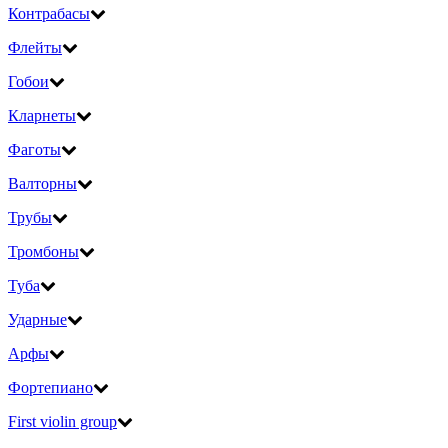
Контрабасы
Флейты
Гобои
Кларнеты
Фаготы
Валторны
Трубы
Тромбоны
Туба
Ударные
Арфы
Фортепиано
First violin group