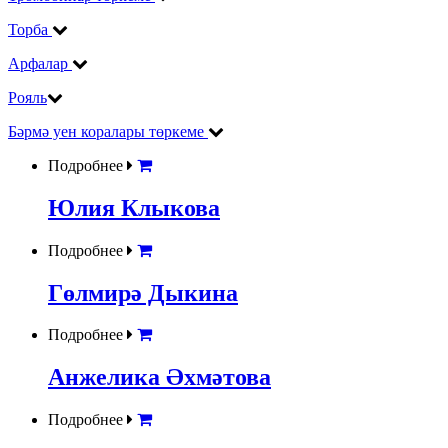
Торба
Арфалар
Рояль
Бәрмә уен коралары төркеме
Подробнее
Юлия Клыкова
Подробнее
Гөлмирә Дыкина
Подробнее
Анжелика Әхмәтова
Подробнее