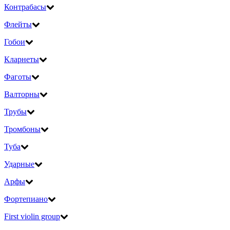
Контрабасы
Флейты
Гобои
Кларнеты
Фаготы
Валторны
Трубы
Тромбоны
Туба
Ударные
Арфы
Фортепиано
First violin group