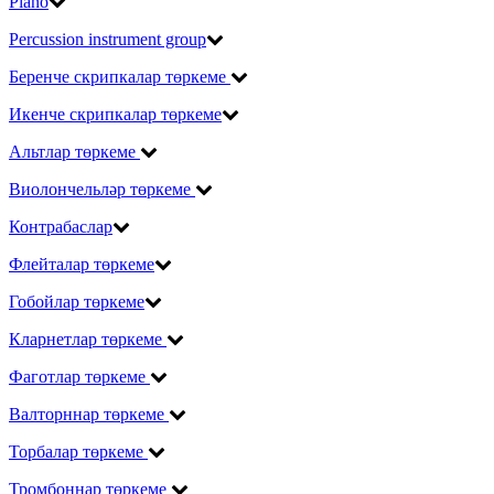
Piano
Percussion instrument group
Беренче скрипкалар төркеме
Икенче скрипкалар төркеме
Альтлар төркеме
Виолончельләр төркеме
Контрабаслар
Флейталар төркеме
Гобойлар төркеме
Кларнетлар төркеме
Фаготлар төркеме
Валторннар төркеме
Торбалар төркеме
Тромбоннар төркеме