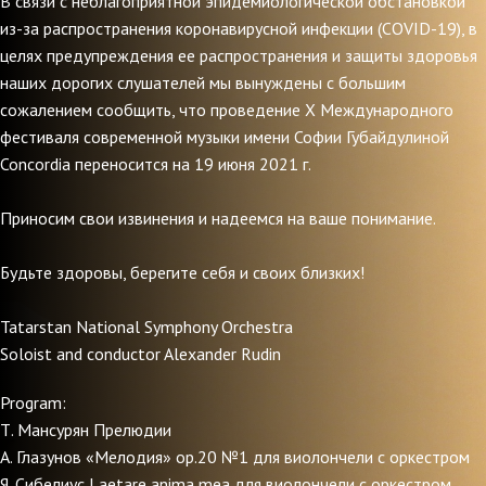
В связи с неблагоприятной эпидемиологической обстановкой
из-за распространения коронавирусной инфекции (COVID-19), в
целях предупреждения ее распространения и защиты здоровья
наших дорогих слушателей мы вынуждены с большим
сожалением сообщить, что проведение X Международного
фестиваля современной музыки имени Софии Губайдулиной
Concordia переносится на 19 июня 2021 г.
Приносим свои извинения и надеемся на ваше понимание.
Будьте здоровы, берегите себя и своих близких!
Tatarstan National Symphony Orchestra
Soloist and conductor Alexander Rudin
Program:
Т. Мансурян Прелюдии
А. Глазунов «Мелодия» ор.20 №1 для виолончели с оркестром
Я. Сибелиус Laetare anima mea для виолончели с оркестром