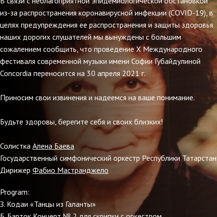
В связи с неблагоприятной эпидемиологической обстановкой
из-за распространения коронавирусной инфекции (COVID-19), в
целях предупреждения ее распространения и защиты здоровья
наших дорогих слушателей мы вынуждены с большим
сожалением сообщить, что проведение X Международного
фестиваля современной музыки имени Софии Губайдулиной
Concordia переносится на 30 апреля 2021 г.
Приносим свои извинения и надеемся на ваше понимание.
Будьте здоровы, берегите себя и своих близких!
Солистка
Алена Баева
Государственный симфонический оркестр Республики Татарстан
Дирижер
Фабио Мастранджело
Program:
З. Кодаи «Танцы из Галанты»
Б. Барток Концерт № 2 для скрипки с оркестром