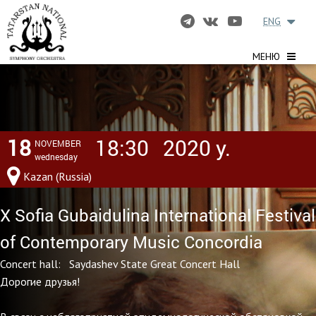
ENG
МЕНЮ
18
18:30
2020 y.
NOVEMBER
wednesday
Kazan (Russia)
X Sofia Gubaidulina International Festival
of Contemporary Music Concordia
Concert hall: Saydashev State Great Concert Hall
Дорогие друзья!