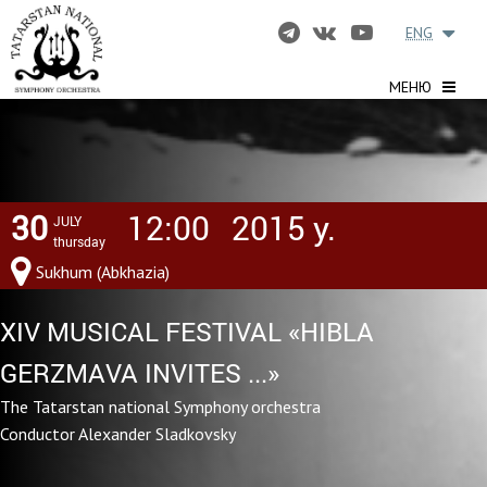
ENG
МЕНЮ
30
12:00
2015 y.
JULY
thursday
Sukhum (Abkhazia)
XIV MUSICAL FESTIVAL «HIBLA
GERZMAVA INVITES ...»
The Tatarstan national Symphony orchestra
Conductor Alexander Sladkovsky