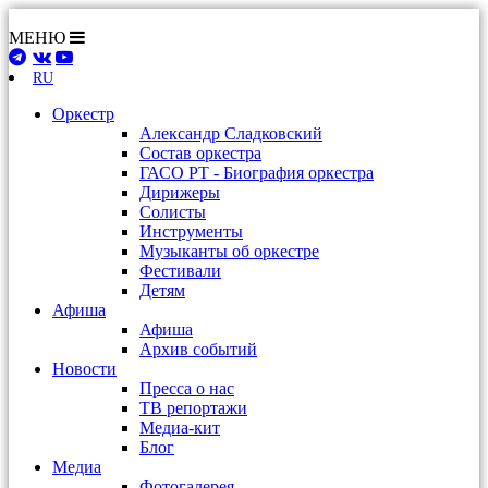
МЕНЮ
RU
Оркестр
Александр Сладковский
Состав оркестра
ГАСО РТ - Биография оркестра
Дирижеры
Солисты
Инструменты
Музыканты об оркестре
Фестивали
Детям
Афиша
Афиша
Архив событий
Новости
Пресса о нас
ТВ репортажи
Медиа-кит
Блог
Медиа
Фотогалерея