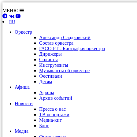
МЕНЮ
RU
Оркестр
Александр Сладковский
Состав оркестра
ГАСО РТ - Биография оркестра
Дирижеры
Солисты
Инструменты
Музыканты об оркестре
Фестивали
Детям
Афиша
Афиша
Архив событий
Новости
Пресса о нас
ТВ репортажи
Медиа-кит
Блог
Медиа
Фотогалерея