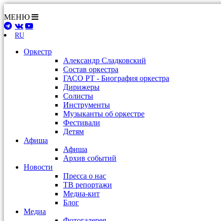
МЕНЮ
RU
Оркестр
Александр Сладковский
Состав оркестра
ГАСО РТ - Биография оркестра
Дирижеры
Солисты
Инструменты
Музыканты об оркестре
Фестивали
Детям
Афиша
Афиша
Архив событий
Новости
Пресса о нас
ТВ репортажи
Медиа-кит
Блог
Медиа
Фотогалерея