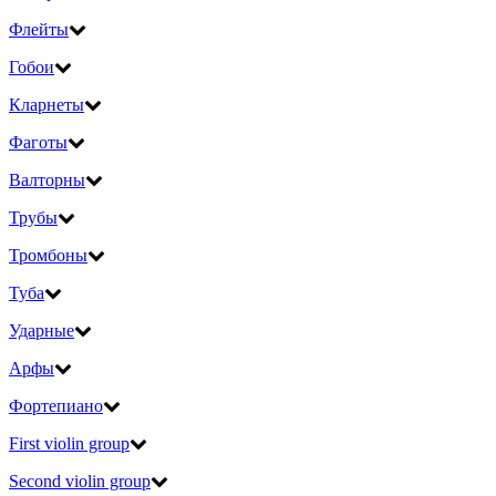
Флейты
Гобои
Кларнеты
Фаготы
Валторны
Трубы
Тромбоны
Туба
Ударные
Арфы
Фортепиано
First violin group
Second violin group