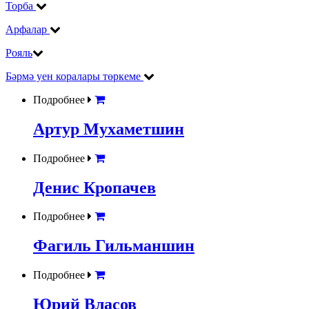
Торба
Арфалар
Рояль
Бәрмә уен коралары төркеме
Подробнее
Артур Мухаметшин
Подробнее
Денис Кропачев
Подробнее
Фагиль Гильманшин
Подробнее
Юрий Власов