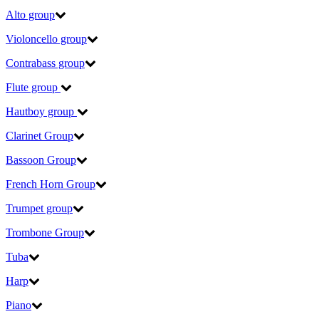
Alto group
Violoncello group
Contrabass group
Flute group
Hautboy group
Clarinet Group
Bassoon Group
French Horn Group
Trumpet group
Trombone Group
Tuba
Harp
Piano