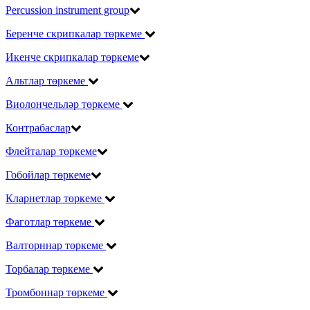
Percussion instrument group
Беренче скрипкалар төркеме
Икенче скрипкалар төркеме
Альтлар төркеме
Виолончельләр төркеме
Контрабаслар
Флейталар төркеме
Гобойлар төркеме
Кларнетлар төркеме
Фаготлар төркеме
Валторннар төркеме
Торбалар төркеме
Тромбоннар төркеме