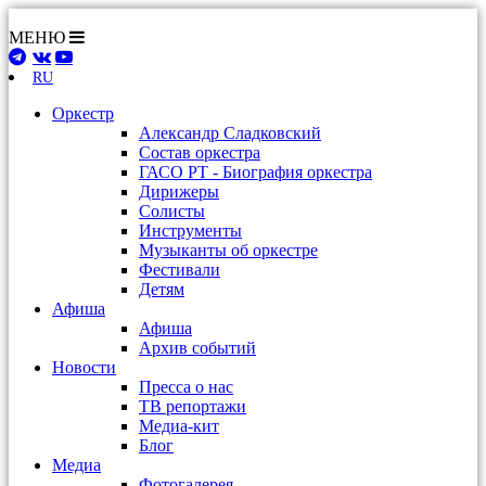
МЕНЮ
RU
Оркестр
Александр Сладковский
Состав оркестра
ГАСО РТ - Биография оркестра
Дирижеры
Солисты
Инструменты
Музыканты об оркестре
Фестивали
Детям
Афиша
Афиша
Архив событий
Новости
Пресса о нас
ТВ репортажи
Медиа-кит
Блог
Медиа
Фотогалерея