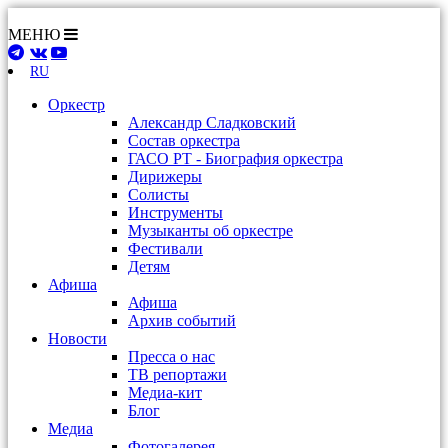
МЕНЮ
RU
Оркестр
Александр Сладковский
Состав оркестра
ГАСО РТ - Биография оркестра
Дирижеры
Солисты
Инструменты
Музыканты об оркестре
Фестивали
Детям
Афиша
Афиша
Архив событий
Новости
Пресса о нас
ТВ репортажи
Медиа-кит
Блог
Медиа
Фотогалерея