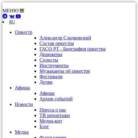
МЕНЮ
RU
Оркестр
Александр Сладковский
Состав оркестра
ГАСО РТ - Биография оркестра
Дирижеры
Солисты
Инструменты
Музыканты об оркестре
Фестивали
Детям
Афиша
Афиша
Архив событий
Новости
Пресса о нас
ТВ репортажи
Медиа-кит
Блог
Медиа
Фотогалерея